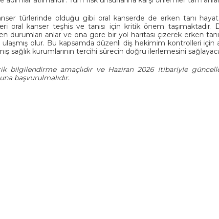
ser türlerinde olduğu gibi oral kanserde de erken tanı hayat k
leri oral kanser teşhis ve tanısı için kritik önem taşımaktadır.
n durumları anlar ve ona göre bir yol haritası çizerek erken tan
re ulaşmış olur. Bu kapsamda düzenli diş hekimim kontrolleri için a
ış sağlık kurumlarının tercihi sürecin doğru ilerlemesini sağlayaca
ik bilgilendirme amaçlıdır ve Haziran 2026 itibariyle güncell
una başvurulmalıdır.