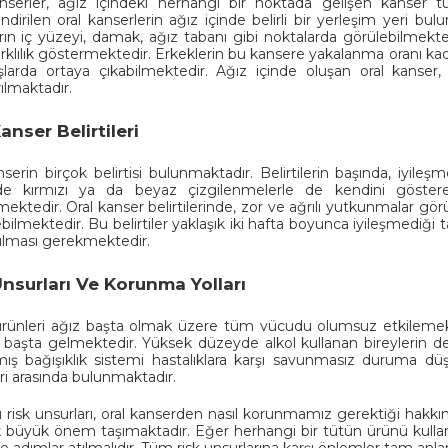
nserler, ağız içindeki herhangi bir noktada gelişen kanser tür
dirilen oral kanserlerin ağız içinde belirli bir yerleşim yeri bulu
rın iç yüzeyi, damak, ağız tabanı gibi noktalarda görülebilmekte
farklılık göstermektedir. Erkeklerin bu kansere yakalanma oranı kadı
aşlarda ortaya çıkabilmektedir. Ağız içinde oluşan oral kanser
ılmaktadır.
anser Belirtileri
nserin birçok belirtisi bulunmaktadır. Belirtilerin başında, iyil
inde kırmızı ya da beyaz çizgilenmelerle de kendini göstere
mektedir. Oral kanser belirtilerinde, zor ve ağrılı yutkunmalar gör
bilmektedir. Bu belirtiler yaklaşık iki hafta boyunca iyileşmediğ
lması gerekmektedir.
Unsurları Ve Korunma Yolları
rünleri ağız başta olmak üzere tüm vücudu olumsuz etkilemekted
i başta gelmektedir. Yüksek düzeyde alkol kullanan bireylerin de
mış bağışıklık sistemi hastalıklara karşı savunmasız duruma dü
eri arasında bulunmaktadır.
risk unsurları, oral kanserden nasıl korunmamız gerektiği hakkı
büyük önem taşımaktadır. Eğer herhangi bir tütün ürünü kullan
 adımlar atılmalıdır. Tüm risk unsurlarına karşı önlemler tam anlam