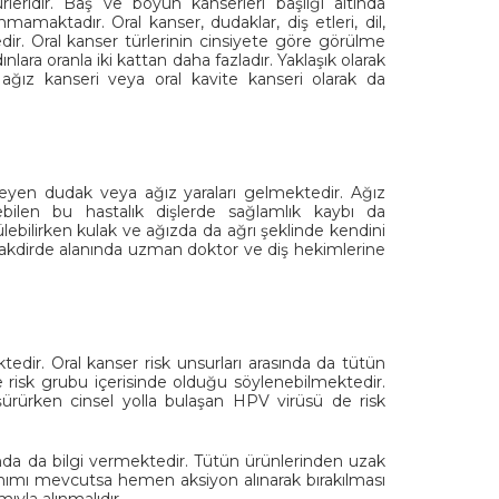
leridir. Baş ve boyun kanserleri başlığı altında
nmamaktadır. Oral kanser, dudaklar, diş etleri, dil,
dir. Oral kanser türlerinin cinsiyete göre görülme
nlara oranla iki kattan daha fazladır. Yaklaşık olarak
, ağız kanseri veya oral kavite kanseri olarak da
eşmeyen dudak veya ağız yaraları gelmektedir. Ağız
bilen bu hastalık dişlerde sağlamlık kaybı da
ülebilirken kulak ve ağızda da ağrı şeklinde kendini
i takdirde alanında uzman doktor ve diş hekimlerine
ir. Oral kanser risk unsurları arasında da tütün
 risk grubu içerisinde olduğu söylenebilmektedir.
şürürken cinsel yolla bulaşan HPV virüsü de risk
nda da bilgi vermektedir. Tütün ürünlerinden uzak
ımı mevcutsa hemen aksiyon alınarak bırakılması
ıyla alınmalıdır.