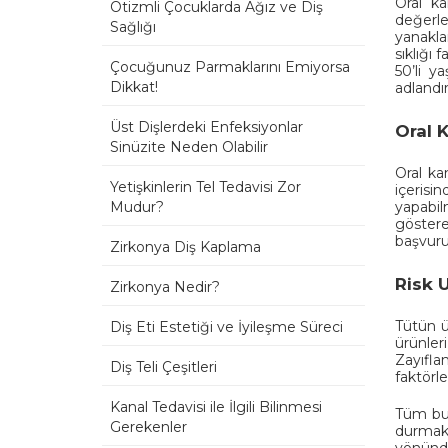
Oral ka
Otizmli Çocuklarda Ağız ve Diş
değerlen
Sağlığı
yanakla
sıklığı 
Çocuğunuz Parmaklarını Emiyorsa
50’li y
Dikkat!
adlandır
Üst Dişlerdeki Enfeksiyonlar
Oral K
Sinüzite Neden Olabilir
Oral ka
Yetişkinlerin Tel Tedavisi Zor
içeris
yapabil
Mudur?
göstere
başvuru
Zirkonya Diş Kaplama
Risk 
Zirkonya Nedir?
Tütün ü
Diş Eti Estetiği ve İyileşme Süreci
ürünler
Zayıfla
Diş Teli Çeşitleri
faktörl
Kanal Tedavisi ile İlgili Bilinmesi
Tüm bu 
Gerekenler
durmak 
yönünde