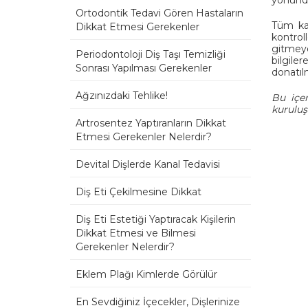
Ortodontik Tedavi Gören Hastaların
Tüm kan
Dikkat Etmesi Gerekenler
kontrol
gitmeye
Periodontoloji Diş Taşı Temizliği
bilgile
Sonrası Yapılması Gerekenler
donatılm
Ağzınızdaki Tehlike!
Bu içer
kuruluş
Artrosentez Yaptıranların Dikkat
Etmesi Gerekenler Nelerdir?
Devital Dişlerde Kanal Tedavisi
Diş Eti Çekilmesine Dikkat
Diş Eti Estetiği Yaptıracak Kişilerin
Dikkat Etmesi ve Bilmesi
Gerekenler Nelerdir?
Eklem Plağı Kimlerde Görülür
En Sevdiğiniz İçecekler, Dişlerinize