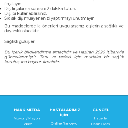
fırçalayın.
Diş fırçalama süresini 2 dakika tutun.
Diş ipi kullanabilirsiniz.
Sık sık diş muayenenizi yaptırmayı unutmayın.
Bu maddelerde ki önerileri uygularsanız dişleriniz sağlıklı ve
dayanıklı olacaktır.
Sağlıklı gülüşler!
Bu içerik bilgilendirme amaçlıdır ve Haziran 2026 itibariyle
güncellenmiştir. Tanı ve tedavi için mutlaka bir sağlık
kuruluşuna başvurulmalıdır.
HAKKIMIZDA
HASTALARIMIZ
GÜNCEL
İÇİN
Vizyon / Misyon
Haberler
Online Randevu
Hekim
Basın Odası