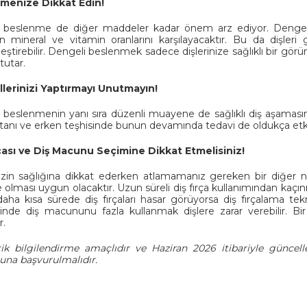
menize Dikkat Edin!
e beslenme de diğer maddeler kadar önem arz ediyor. Dengel
 mineral ve vitamin oranlarını karşılayacaktır. Bu da dişleri gü
eştirebilir. Dengeli beslenmek sadece dişlerinize sağlıklı bir
 tutar.
llerinizi Yaptırmayı Unutmayın!
 beslenmenin yanı sıra düzenli muayene de sağlıklı diş aşaması
n tanı ve erken teşhisinde bunun devamında tedavi de oldukça etkil
çası ve Diş Macunu Seçimine Dikkat Etmelisiniz!
nizin sağlığına dikkat ederken atlamamanız gereken bir diğer nok
e olması uygun olacaktır. Uzun süreli diş fırça kullanımından kaçınm
aha kısa sürede diş fırçaları hasar görüyorsa diş fırçalama tekni
inde diş macununu fazla kullanmak dişlere zarar verebilir. 
r.
ik bilgilendirme amaçlıdır ve Haziran 2026 itibariyle güncell
una başvurulmalıdır.