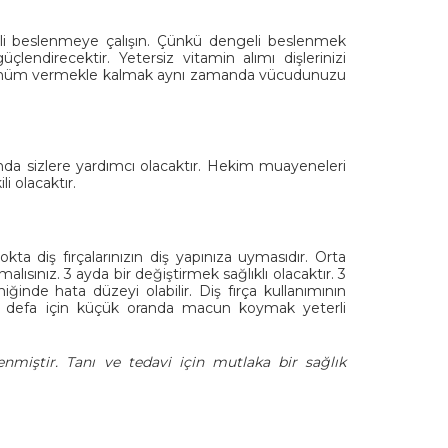
i beslenmeye çalışın. Çünkü dengeli beslenmek
çlendirecektir. Yetersiz vitamin alımı dişlerinizi
 görünüm vermekle kalmak aynı zamanda vücudunuzu
nda sizlere yardımcı olacaktır. Hekim muayeneleri
i olacaktır.
ta diş fırçalarınızın diş yapınıza uymasıdır. Orta
alısınız. 3 ayda bir değiştirmek sağlıklı olacaktır. 3
ğinde hata düzeyi olabilir. Diş fırça kullanımının
Bir defa için küçük oranda macun koymak yeterli
enmiştir. Tanı ve tedavi için mutlaka bir sağlık