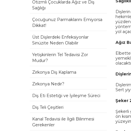
Sağlıkl
Otizmli Çocuklarda Ağız ve Diş
Sağlığı
Dişleri
hekimle
Çocuğunuz Parmaklarını Emiyorsa
yüzden 
Dikkat!
yönteml
yol aça
Üst Dişlerdeki Enfeksiyonlar
Ağız B
Sinüzite Neden Olabilir
Elbette
Yetişkinlerin Tel Tedavisi Zor
yemekle
Mudur?
olacaktı
Zirkonya Diş Kaplama
Dişleri
Zirkonya Nedir?
Dişleri
Sert yiy
Diş Eti Estetiği ve İyileşme Süreci
Şeker 
Diş Teli Çeşitleri
Şekerli 
ön kısım
Kanal Tedavisi ile İlgili Bilinmesi
yüzeyin
Gerekenler