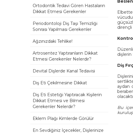
Beslen
Ortodontik Tedavi Gören Hastaların
Dikkat Etmesi Gerekenler
Elbett
vücudun
güçsüzl
Periodontoloji Diş Taşı Temizliği
dirençli
Sonrası Yapılması Gerekenler
Kontro
Ağzınızdaki Tehlike!
Düzenli
Artrosentez Yaptıranların Dikkat
dişleri
Etmesi Gerekenler Nelerdir?
Diş Fır
Devital Dişlerde Kanal Tedavisi
Dişleri
sertlikt
Diş Eti Çekilmesine Dikkat
aydan d
beraber
Diş Eti Estetiği Yaptıracak Kişilerin
olacaktı
Dikkat Etmesi ve Bilmesi
Gerekenler Nelerdir?
Bu içer
kuruluş
Eklem Plağı Kimlerde Görülür
En Sevdiğiniz İçecekler, Dişlerinize