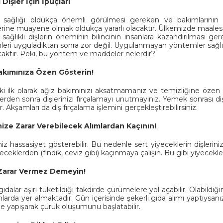
ı Dişler İçin İpuçları
n sağlığı oldukça önemli görülmesi gereken ve bakımlarının
rine muayene olmak oldukça yararlı olacaktır. Ülkemizde maale
sağlıklı dişlerin öneminin bilincinin insanlara kazandırılması ge
eri uyguladıktan sonra zor değil. Uygulanmayan yöntemler sağlıksı
caktır. Peki, bu yöntem ve maddeler nelerdir?
akımınıza Özen Gösterin!
ki ilk olarak ağız bakımınızı aksatmamanız ve temizliğine özen
rden sonra dişlerinizi fırçalamayı unutmayınız. Yemek sonrası diş
r. Akşamları da diş fırçalama işlemini gerçekleştirebilirsiniz.
nize Zarar Verebilecek Alımlardan Kaçının!
miz hassasiyet gösterebilir. Bu nedenle sert yiyeceklerin dişlerini
eceklerden (fındık, ceviz gibi) kaçınmaya çalışın. Bu gibi yiyecekle
Zarar Vermez Demeyin!
gıdalar aşırı tüketildiği takdirde çürümelere yol açabilir. Olabildi
larda yer almaktadır. Gün içerisinde şekerli gıda alımı yaptıysanız 
e yapışarak çürük oluşumunu başlatabilir.