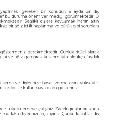
 yapılması gereken bir konudur. 6 ayda bir diş
sef bu duruma önem verilmediği görülmektedir. O
rekmektedir. Sağlıklı dişlere kavuşmak inanın altın
z bir ağız içi iltihaplanma ve çürük gibi sorunlara
 göstermeniz gerekmektedir. Günlük ritüel olarak
 ipi ve ağız gargarası kullanmakta oldukça faydalı
zi kırma ve dişlerinize hasar verme oranı yüksektir.
ri aletleri ile kullanmaya özen gösteriniz.
ğince tüketmemeye çalışınız. Zararlı gıdalar arasında
mutlaka dişlerinizi fırçalayınız. Çünkü kalıntılar diş