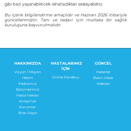
gibi bazı yaşanabilecek rahatsızlıkları sıralayabiliriz.
Bu içerik bilgilendirme amaçlıdır ve Haziran 2026 itibariyle
güncellenmiştir. Tanı ve tedavi için mutlaka bir sağlık
kuruluşuna başvurulmalıdır.
HAKKIMIZDA
HASTALARIMIZ
GÜNCEL
İÇİN
Vizyon / Misyon
Haberler
Online Randevu
Hekim
Basın Odası
Kadromuz
Videolar
Bölümlerimiz
Hasta Hakları
Anlaşmalı
Kurumlar
Bize Ulaşın