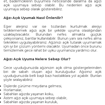
et, bademciklerin büyümesi neticesinde daralma da ağızı
açık uyumaya sebep olabilir. Bu nedenleri ağzı açık
uyumaya sebep olarak gösterebiliriz.
Ağzı A
ç
ık Uyumak Nasıl
Ö
nlenilir?
Eğer alerjiniz var ise tozlardan kurtulmak alerjiyi
tetiklememek ağızı açık bir şekilde uyuma olasılığından
uzaklaştıracaktır. Burundan nefes almakta güçlük
çekiyorsanız, bantlar kullanılabilir. Bunun yanı sıra nefes alma
teknikleri uygulayabilirsiniz. Ağzınızı açık tutarak uyumamak
için iyi bir çözüm yöntemi olacaktır. Uyumadan önce burunu
temizlemek gece rahat bir uyku uyumanıza yardımcı olur.
Ağızı A
ç
ık Uyuma Nelere Sebep Olur?
Gece uyuduğunuzda ağzınızın açık olma göstergelerinden
biri de sabah oluşan ağız kuruluğudur. Ağızınız açık
uyuduğunuzda belli başlı bazı hastalıklara yol açabilir. Bunları
şöyle sıralayabiliriz:
Dişlerde çürüme meydana gelmesi,
Horlamalar,
Sabahları ağızda yaşanan koku,
Astım ağzı açık uyumaya sebep olabilir,
Sabahları ağızda yaşanan kuruluk,