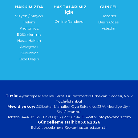
HAKKIMIZDA
HASTALARIMIZ
GÜNCEL
İÇİN
Vizyon / Misyon
Haberler
Online Randevu
Hekim
Basın Odası
Kadromuz
Videolar
Bölümlerimiz
Hasta Hakları
Anlaşmalı
Kurumlar
Bize Ulaşın
Tuzla:
Aydıntepe Mahallesi, Prof. Dr. Necmettin Erbakan Caddesi, No: 2
Tuzla/İstanbul
Mecidiyeköy:
Gülbahar Mahallesi Oya Sokak No:23/A Mecidiyeköy -
Şişli / İstanbul
Telefon: 444 98 63 - Faks 0(212) 272 63 47 E-Posta:
info@okandis.com
Güncelleme tarihi: 03.06.2026
Editör: yucel.meral@okanhastanesi.com.tr