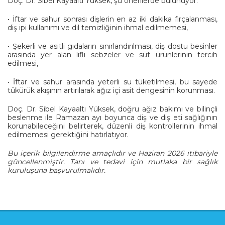
Doç. Dr. Sibel Kayaaltı Yüksek, şu önerilerde bulunuyor:
• İftar ve sahur sonrası dişlerin en az iki dakika fırçalanması,
diş ipi kullanımı ve dil temizliğinin ihmal edilmemesi,
• Şekerli ve asitli gıdaların sınırlandırılması, diş dostu besinler
arasında yer alan lifli sebzeler ve süt ürünlerinin tercih
edilmesi,
• İftar ve sahur arasında yeterli su tüketilmesi, bu sayede
tükürük akışının artırılarak ağız içi asit dengesinin korunması.
Doç. Dr. Sibel Kayaaltı Yüksek, doğru ağız bakımı ve bilinçli
beslenme ile Ramazan ayı boyunca diş ve diş eti sağlığının
korunabileceğini belirterek, düzenli diş kontrollerinin ihmal
edilmemesi gerektiğini hatırlatıyor.
Bu içerik bilgilendirme amaçlıdır ve Haziran 2026 itibariyle
güncellenmiştir. Tanı ve tedavi için mutlaka bir sağlık
kuruluşuna başvurulmalıdır.