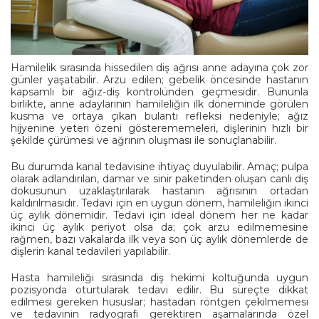
Hamilelik sırasında hissedilen diş ağrısı anne adayına çok zor
günler yaşatabilir. Arzu edilen; gebelik öncesinde hastanın
kapsamlı bir ağız-diş kontrolünden geçmesidir. Bununla
birlikte, anne adaylarının hamileliğin ilk döneminde görülen
kusma ve ortaya çıkan bulantı refleksi nedeniyle; ağız
hijyenine yeteri özeni gösterememeleri, dişlerinin hızlı bir
şekilde çürümesi ve ağrının oluşması ile sonuçlanabilir.
Bu durumda kanal tedavisine ihtiyaç duyulabilir. Amaç; pulpa
olarak adlandırılan, damar ve sinir paketinden oluşan canlı diş
dokusunun uzaklaştırılarak hastanın ağrısının ortadan
kaldırılmasıdır. Tedavi için en uygun dönem, hamileliğin ikinci
üç aylık dönemidir. Tedavi için ideal dönem her ne kadar
ikinci üç aylık periyot olsa da; çok arzu edilmemesine
rağmen, bazı vakalarda ilk veya son üç aylık dönemlerde de
dişlerin kanal tedavileri yapılabilir.
Hasta hamileliği sırasında diş hekimi koltuğunda uygun
pozisyonda oturtularak tedavi edilir. Bu süreçte dikkat
edilmesi gereken hususlar; hastadan röntgen çekilmemesi
ve tedavinin radyografi gerektiren aşamalarında özel