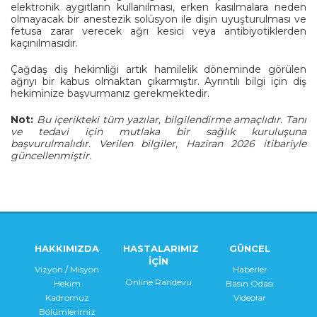
elektronik aygıtların kullanılması, erken kasılmalara neden
olmayacak bir anestezik solüsyon ile dişin uyuşturulması ve
fetusa zarar verecek ağrı kesici veya antibiyotiklerden
kaçınılmasıdır.
Çağdaş diş hekimliği artık hamilelik döneminde görülen
ağrıyı bir kabus olmaktan çıkarmıştır. Ayrıntılı bilgi için diş
hekiminize başvurmanız gerekmektedir.
Not:
Bu içerikteki tüm yazılar, bilgilendirme amaçlıdır. Tanı
ve tedavi için mutlaka bir sağlık kuruluşuna
başvurulmalıdır. Verilen bilgiler, Haziran 2026 itibariyle
güncellenmiştir
.
HAKKIMIZDA
HASTALARIMIZ
GÜNCEL
İÇİN
Vizyon / Misyon
Haberler
Online Randevu
Hekim
Basın Odası
Kadromuz
Videolar
Bölümlerimiz