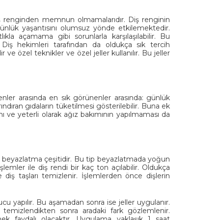
 diş renginden memnun olmamalarıdır. Diş renginin
günlük yaşantısını olumsuz yönde etkilemektedir.
la açamama gibi sorunlarla karşılaşılabilir. Bu
Diş hekimleri tarafından da oldukça sık tercih
e özel teknikler ve özel jeller kullanılır. Bu jeller
enler arasında en sık görünenler arasında: günlük
ındıran gıdaların tüketilmesi gösterilebilir. Buna ek
nımı ve yeterli olarak ağız bakımının yapılmaması da
an beyazlatma çeşitidir. Bu tip beyazlatmada yoğun
işlemler ile diş rendi bir kaç ton açılabilir. Oldukça
 diş taşları temizlenir. İşlemlerden önce dişlerin
 yapılır. Bu aşamadan sonra ise jeller uygulanır.
a temizlendikten sonra aradaki fark gözlemlenir.
k faydalı olacaktır. Uygulama yaklaşık 1 saat