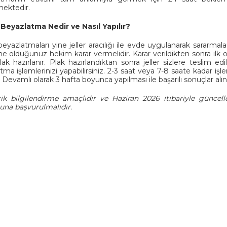
mektedir.
 Beyazlatma Nedir ve Nasıl Yapılır?
 beyazlatmaları yine jeller aracılığı ile evde uygulanarak sararmal
 olduğunuz hekim karar vermelidir. Karar verildikten sonra ilk ol
lak hazırlanır. Plak hazırlandıktan sonra jeller sizlere teslim 
ma işlemlerinizi yapabilirsiniz. 2-3 saat veya 7-8 saate kadar işle
. Devamlı olarak 3 hafta boyunca yapılması ile başarılı sonuçlar alın
ik bilgilendirme amaçlıdır ve Haziran 2026 itibariyle güncell
una başvurulmalıdır.