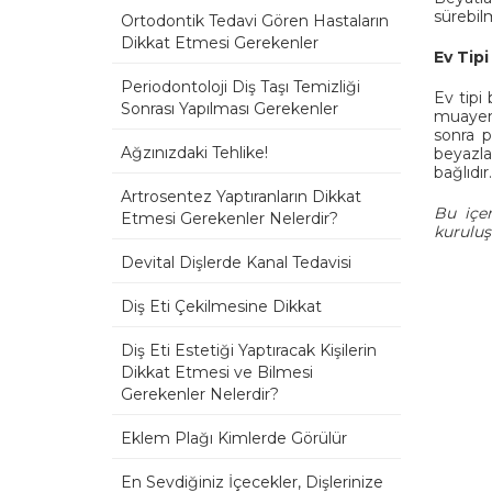
sürebil
Ortodontik Tedavi Gören Hastaların
Dikkat Etmesi Gerekenler
Ev Tipi
Periodontoloji Diş Taşı Temizliği
Ev tipi
Sonrası Yapılması Gerekenler
muayene
sonra p
Ağzınızdaki Tehlike!
beyazlat
bağlıdır
Artrosentez Yaptıranların Dikkat
Bu içer
Etmesi Gerekenler Nelerdir?
kuruluş
Devital Dişlerde Kanal Tedavisi
Diş Eti Çekilmesine Dikkat
Diş Eti Estetiği Yaptıracak Kişilerin
Dikkat Etmesi ve Bilmesi
Gerekenler Nelerdir?
Eklem Plağı Kimlerde Görülür
En Sevdiğiniz İçecekler, Dişlerinize