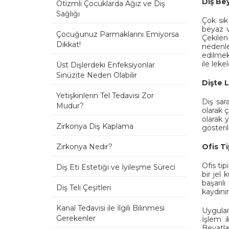
Diş Be
Otizmli Çocuklarda Ağız ve Diş
Sağlığı
Çok sık
beyaz v
Çocuğunuz Parmaklarını Emiyorsa
Çekilen
Dikkat!
nedenle
edilmekt
ile lekel
Üst Dişlerdeki Enfeksiyonlar
Sinüzite Neden Olabilir
Dişte 
Yetişkinlerin Tel Tedavisi Zor
Diş sar
Mudur?
olarak ç
olarak 
Zirkonya Diş Kaplama
gösterile
Zirkonya Nedir?
Ofis T
Ofis ti
Diş Eti Estetiği ve İyileşme Süreci
bir jel 
başarıl
Diş Teli Çeşitleri
kaydının
Kanal Tedavisi ile İlgili Bilinmesi
Uygulam
Gerekenler
İşlem i
Beyatl