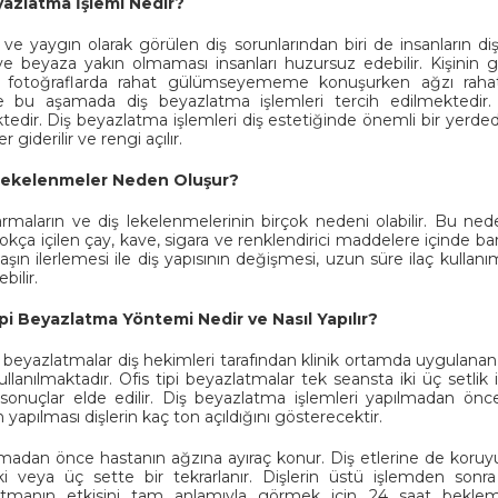
yazlatma İşlemi Nedir?
 ve yaygın olarak görülen diş sorunlarından biri de insanların
e beyaza yakın olmaması insanları huzursuz edebilir. Kişinin 
 fotoğraflarda rahat gülümseyememe konuşurken ağzı rahatlık
 bu aşamada diş beyazlatma işlemleri tercih edilmektedir. 
edir. Diş beyazlatma işlemleri diş estetiğinde önemli bir yerdedir v
er giderilir ve rengi açılır.
Lekelenmeler Neden Oluşur?
armaların ve diş lekelenmelerinin birçok nedeni olabilir. Bu ned
okça içilen çay, kave, sigara ve renklendirici maddelere içinde bar
yaşın ilerlemesi ile diş yapısının değişmesi, uzun süre ilaç kulla
bilir.
ipi Beyazlatma Y
ö
ntemi Nedir ve Nasıl Yapılır?
pi beyazlatmalar diş hekimleri tarafından klinik ortamda uygulan
kullanılmaktadır. Ofis tipi beyazlatmalar tek seansta iki üç setlik 
ı sonuçlar elde edilir. Diş beyazlatma işlemleri yapılmadan önce
 yapılması dişlerin kaç ton açıldığını gösterecektir.
adan önce hastanın ağzına ayıraç konur. Diş etlerine de koruyucu
ki veya üç sette bir tekrarlanır. Dişlerin üstü işlemden sonr
atmanın etkisini tam anlamıyla görmek için 24 saat bekleme