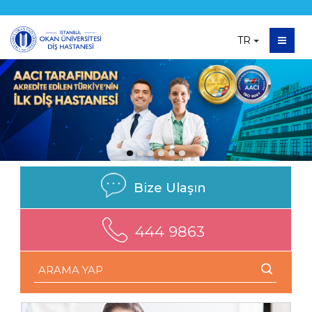
TR
Bize Ulaşın
444 9863