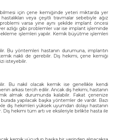
labilmesi için çene kemiğinde yeteri miktarda yer
stalıkları veya çeşitli travmalar sebebiyle ağız
problemi varsa yine aynı şekilde implant öncesi
 yer azlığı gibi problemler var ise implant işleminde
ekleme işlemleri yapılır. Kemik büyütme işlemleri
lir. Bu yöntemleri hastanın durumuna, implantın
kemik nakli de gerebilir. Diş hekimi, çene kemiği
 isteyebilir.
ir. Bu nakil olacak kemik ise genellikle kendi
nin arkası tercih edilir. Ancak diş hekimi, hastanın
mik almak durumunda kalabilir. Fakat çenenize
 burada yapılacak başka yöntemler de vardır. Bazı
llikle diş hekimleri yüksek uyumdan dolayı hastanın
 Diş hekimi tüm artı ve eksileriyle birlikte hasta ile
 ancak kemik vücudun başka bir yerinden alınacaksa