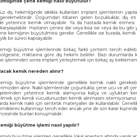
kimliğinde çene kemiği nasıl büyütülür?
 diş hekimliğinde sıklıkla kullanılan implant işlemlerinin yapı
gerekmektedir. Doğumdan itibaren gelen bozukluklar, diş eti ha
nde yeterince kemik olmayabilir. Ya da hastada kemik erimesi 
karşılaşılabilir. Hastanın çenesi dar veya kısa ise veya da bu gibi
ne kemiğinin büyütülmesi gerekir. Genellikle ise burada, kemik 
ylık bir süreci kapsayabilir.
miği büyütme işlemlerinde birkaç farklı yöntem tercih edilebi
 bölgesine, miktarına göre diş hekimi belirler. Bazı durumlarda 
 işleminden sonra implant yerleştirmek için birkaç ay beklemenizi
olacak kemik nereden alınır?
miği büyütme işlemlerinde genellikle kemik nakli gerekebil
imizden alınır. Nakil işlemlerinde çoğunlukla; çene ucu ve alt çene
gelerinden yeterince kemik alamıyorsa kalça ve uyluktan ke
irilmek için kendi vücudunuzdan kemik alınmasını istemiyorsanız
rda kemik nakli için sentetik materyaller de kullanılabilir. Gene
miklerini kullanmayı tercih eder ancak yine de son karar kişinindir.
ncesinde bunları konuşmalıdır.
miği büyütme işlemi nasıl yapılır?
miği büyütme işlemleri genellikle lokal anestezi altında yapılır