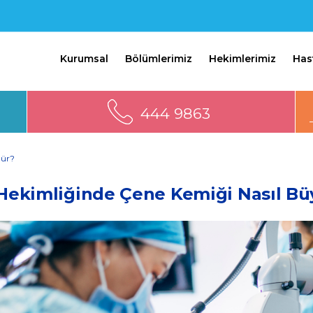
Kurumsal
Bölümlerimiz
Hekimlerimiz
Has
444 9863
lür?
 Hekimliğinde Çene Kemiği Nasıl Bü