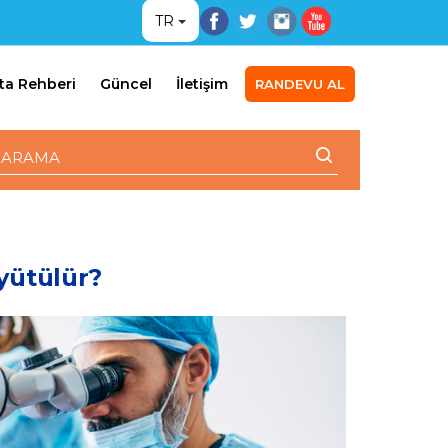
TR
ta Rehberi
Güncel
İletişim
RANDEVU AL
yütülür?