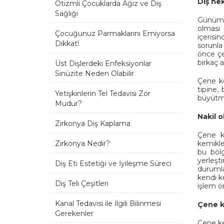
Diş he
Otizmli Çocuklarda Ağız ve Diş
Sağlığı
Günümüz
olması 
Çocuğunuz Parmaklarını Emiyorsa
içerisi
Dikkat!
sorunla 
önce çe
birkaç a
Üst Dişlerdeki Enfeksiyonlar
Sinüzite Neden Olabilir
Çene ke
tipine,
Yetişkinlerin Tel Tedavisi Zor
büyütme
Mudur?
Nakil 
Zirkonya Diş Kaplama
Çene ke
Zirkonya Nedir?
kemikler
bu böl
yerleşt
Diş Eti Estetiği ve İyileşme Süreci
durumla
kendi ke
Diş Teli Çeşitleri
işlem ö
Kanal Tedavisi ile İlgili Bilinmesi
Çene ke
Gerekenler
Çene ke