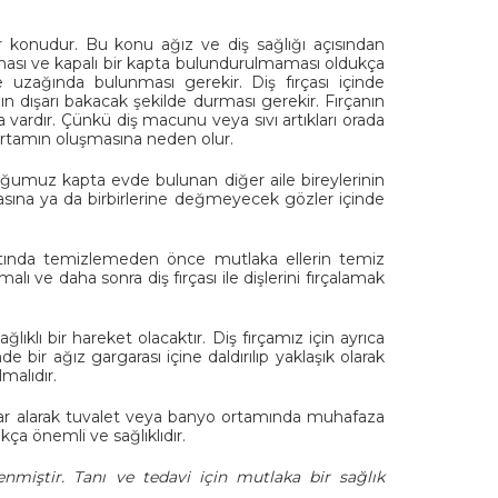
ir konudur. Bu konu ağız ve diş sağlığı açısından
aması ve kapalı bir kapta bulundurulmaması oldukça
 uzağında bulunması gerekir. Diş fırçası içinde
nın dışarı bakacak şekilde durması gerekir. Fırçanın
vardır. Çünkü diş macunu veya sıvı artıkları orada
 ortamın oluşmasına neden olur.
duğumuz kapta evde bulunan diğer aile bireylerinin
masına ya da birbirlerine değmeyecek gözler içinde
su altında temizlemeden önce mutlaka ellerin temiz
alı ve daha sonra diş fırçası ile dişlerini fırçalamak
lıklı bir hareket olacaktır. Diş fırçamız için ayrıca
e bir ağız gargarası içine daldırılıp yaklaşık olarak
malıdır.
klar alarak tuvalet veya banyo ortamında muhafaza
ukça önemli ve sağlıklıdır.
enmiştir. Tanı ve tedavi için mutlaka bir sağlık