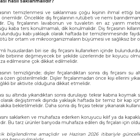
çası nasıl saklanmalıdır?
çasının temizlenmesi ve saklanması çoğu kişinin ihmal ettiği b
 önemlidir. Öncelikle diş fırçalarının rutübeti ve nemi barındırm
ir. Diş fırçalarının lavabonun ve tuvaletin en az yarım metre
ğu kaba ters konulmamalı, dik konulmalıdır. Diş fırçasının kılları
bulunduğu kabı yaklaşık olarak haftada bir temizlenmesinde fayda 
 kötü bir ortam ve mikroorganizmaların büyümesi ve sağlıksız bir
li hususlardan biri ise diş fırçasını kullanırken içinde bulundur
rı ile birbirine değmeyecek bir şekilde üzerlerinde bir koyucu ol
a edilmesine çok dikkat edilmelidir.
çasının temizliğinde; dişler fırçalandıktan sonra diş fırçasını 
 özen gösterilmelidir. Dişler fırçalanmadan önce kişi ellerini yıkam
lıklı bir aktivite olduğuna dikkat etmelidir.
ası su altında yıkandıktan sonra durulayıp tekrar kabına koymak sağ
olarak değiştirmek dışında yaklaşık haftada bir temiz bir kap içind
akika bekletilmelidir. Daha sonra diş fırçası tekrar yıkanarak kullanıl
çasını saklarken ve muhafaza ederken koruyucu kılıf ya da kapa
dir. Bu tarz ürünler banyoda muhafaza edilen diş fırçaları için old
ik bilgilendirme amaçlıdır ve Haziran 2026 itibariyle güncell
una başvurulmalıdır.