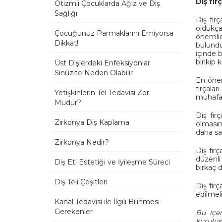
Diş fır
Otizmli Çocuklarda Ağız ve Diş
Sağlığı
Diş fır
oldukça
Çocuğunuz Parmaklarını Emiyorsa
önemlid
Dikkat!
bulundu
içinde 
birikip
Üst Dişlerdeki Enfeksiyonlar
Sinüzite Neden Olabilir
En önem
fırçala
Yetişkinlerin Tel Tedavisi Zor
muhafaz
Mudur?
Diş fır
Zirkonya Diş Kaplama
olmasına
daha sağ
Zirkonya Nedir?
Diş fırç
düzenli 
Diş Eti Estetiği ve İyileşme Süreci
birkaç d
Diş Teli Çeşitleri
Diş fır
edilmeli
Kanal Tedavisi ile İlgili Bilinmesi
Gerekenler
Bu içer
kuruluş