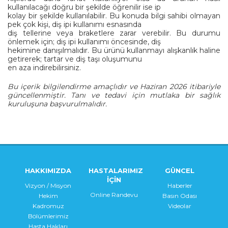
kullanılacağı doğru bir şekilde öğrenilir ise ip
kolay bir şekilde kullanılabilir. Bu konuda bilgi sahibi olmayan
pek çok kişi, diş ipi kullanımı esnasında
diş tellerine veya braketlere zarar verebilir. Bu durumu
önlemek için; diş ipi kullanımı öncesinde, diş
hekimine danışılmalıdır. Bu ürünü kullanmayı alışkanlık haline
getirerek; tartar ve diş taşı oluşumunu
en aza indirebilirsiniz.
Bu içerik bilgilendirme amaçlıdır ve Haziran 2026 itibariyle
güncellenmiştir. Tanı ve tedavi için mutlaka bir sağlık
kuruluşuna başvurulmalıdır.
HAKKIMIZDA
HASTALARIMIZ
GÜNCEL
İÇİN
Vizyon / Misyon
Haberler
Online Randevu
Hekim
Basın Odası
Kadromuz
Videolar
Bölümlerimiz
Hasta Hakları