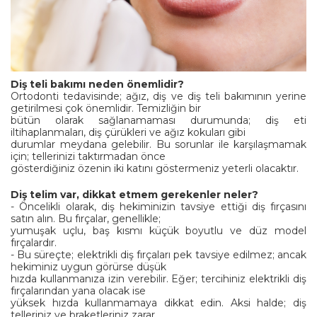
Diş teli bakımı neden önemlidir?
Ortodonti tedavisinde; ağız, diş ve diş teli bakımının yerine
getirilmesi çok önemlidir. Temizliğin bir
bütün olarak sağlanamaması durumunda; diş eti
iltihaplanmaları, diş çürükleri ve ağız kokuları gibi
durumlar meydana gelebilir. Bu sorunlar ile karşılaşmamak
için; tellerinizi taktırmadan önce
gösterdiğiniz özenin iki katını göstermeniz yeterli olacaktır.
Diş telim var, dikkat etmem gerekenler neler?
- Öncelikli olarak, diş hekiminizin tavsiye ettiği diş fırçasını
satın alın. Bu fırçalar, genellikle;
yumuşak uçlu, baş kısmı küçük boyutlu ve düz model
fırçalardır.
- Bu süreçte; elektrikli diş fırçaları pek tavsiye edilmez; ancak
hekiminiz uygun görürse düşük
hızda kullanmanıza izin verebilir. Eğer; tercihiniz elektrikli diş
fırçalarından yana olacak ise
yüksek hızda kullanmamaya dikkat edin. Aksi halde; diş
telleriniz ve braketleriniz zarar