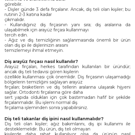
görebilir.
- Dişler günde 3 defa fırçalanır. Ancak, diş teli olan kişiler; bu
rutinin 2-3 katına kadar
çıkmalıdır.
- Kullandığınız diş fırçasının yanı sıra; diş aralarına da
ulaşabilmek için arayüz fırçası kullanmayı
tercih edin.
- Ağız ve diş temizliğinin sağlanmasında önemli bir ürün
olan diş ipi ile dişlerinizin arasını
temizlemeyi ihmal etmeyin.
Diş arayüz fırçası nasıl kullanılır?
Arayüz fırçaları, herkes tarafından kullanılan bir üründür;
ancak diş teli tedavisi gören kişilerin
özellikle kullanması çok önemlidir. Diş fırçasının ulaşamadığı
bölgelerin temizliğini sağlayan arayüz
fırçaları; braketlerin ve diş tellerin aralarına ulaşarak hijyeni
sağlar. Ortodonti fırçalarına göre daha
sert yapıda oldukları için çok bastırmadan hafif bir şekilde
fırçalanmalıdır. Bu işlemi normal diş
fırçalama işleminden sonra yapabilirsiniz.
Diş teli takanlar diş ipini nasıl kullanmalıdır?
Diş teli olan kişiler; ağız bakımlarını, diş ipi kullanımı ile
desteklemelidir. Bu ürün, diş teli olmayan
kişilerde daha rahat kullanılıyor olsa da ürünün nasıl