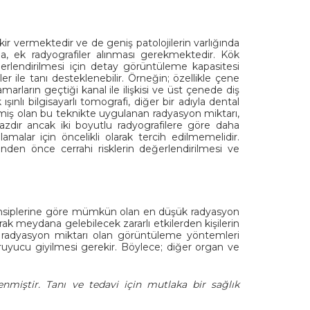
kir vermektedir ve de geniş patolojilerin varlığında
a, ek radyografiler alınması gerekmektedir. Kök
ğerlendirilmesi için detay görüntüleme kapasitesi
r ile tanı desteklenebilir. Örneğin; özellikle çene
amarların geçtiği kanal ile ilişkisi ve üst çenede diş
şınlı bilgisayarlı tomografi, diğer bir adıyla dental
şmiş olan bu teknikte uygulanan radyasyon miktarı,
azdır ancak iki boyutlu radyografilere göre daha
malar için öncelikli olarak tercih edilmemelidir.
inden önce cerrahi risklerin değerlendirilmesi ve
ensiplerine göre mümkün olan en düşük radyasyon
rak meydana gelebilecek zararlı etkilerden kişilerin
e radyasyon miktarı olan görüntüleme yöntemleri
ruyucu giyilmesi gerekir. Böylece; diğer organ ve
enmiştir. Tanı ve tedavi için mutlaka bir sağlık