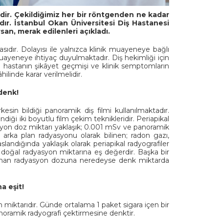
idir. Çekildiğimiz her bir röntgenden ne kadar
adır. İstanbul Okan Üniversitesi Diş Hastanesi
an, merak edilenleri açıkladı.
sıdır. Dolayısı ile yalnızca klinik muayeneye bağlı
ayeneye ihtiyaç duyulmaktadır. Diş hekimliği için
; hastanın şikâyet geçmişi ve klinik semptomların
ilinde karar verilmelidir.
denk!
rkesin bildiği panoramik diş filmi kullanılmaktadır.
diği iki boyutlu film çekim teknikleridir. Periapikal
dyasyon doz miktarı yaklaşık; 0.001 mSv ve panoramik
 arka plan radyasyonu olarak bilinen; radon gazı,
landığında yaklaşık olarak periapikal radyografiler
k doğal radyasyon miktarına eş değerdir. Başka bir
 alınan radyasyon dozuna neredeyse denk miktarda
a eşit!
 miktarıdır. Günde ortalama 1 paket sigara içen bir
panoramik radyografi çektirmesine denktir.