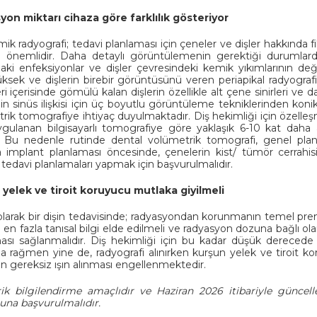
on miktarı cihaza göre farklılık gösteriyor
ik radyografi; tedavi planlaması için çeneler ve dişler hakkında fi
 önemlidir. Daha detaylı görüntülemenin gerektiği durumlard
daki enfeksiyonlar ve dişler çevresindeki kemik yıkımlarının de
ksek ve dişlerin birebir görüntüsünü veren periapikal radyografile
i içerisinde gömülü kalan dişlerin özellikle alt çene sinirleri ve d
in sinüs ilişkisi için üç boyutlu görüntüleme tekniklerinden konik ı
rik tomografiye ihtiyaç duyulmaktadır. Diş hekimliği için özelle
ygulanan bilgisayarlı tomografiye göre yaklaşık 6-10 kat daha 
r. Bu nedenle rutinde dental volümetrik tomografi, genel planla
a implant planlaması öncesinde, çenelerin kist/ tümör cerrahis
 tedavi planlamaları yapmak için başvurulmalıdır.
yelek ve tiroit koruyucu mutlaka giyilmeli
larak bir dişin tedavisinde; radyasyondan korunmanın temel pr
 en fazla tanısal bilgi elde edilmeli ve radyasyon dozuna bağlı ola
sı sağlanmalıdır. Diş hekimliği için bu kadar düşük dereced
a rağmen yine de, radyografi alınırken kurşun yelek ve tiroit ko
ın gereksiz ışın alınması engellenmektedir.
ik bilgilendirme amaçlıdır ve Haziran 2026 itibariyle güncell
una başvurulmalıdır.