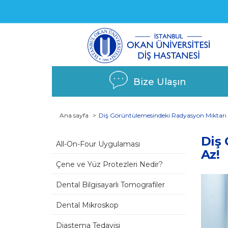
Bize Ulaşın
Ana sayfa
Diş Görüntülemesindeki Radyasyon Miktarı
Diş
All-On-Four Uygulaması
Az!
Çene ve Yüz Protezleri Nedir?
Dental Bilgisayarlı Tomografiler
Dental Mikroskop
Diastema Tedavisi