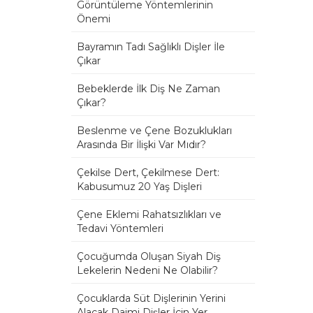
Görüntüleme Yöntemlerinin
Önemi
Bayramın Tadı Sağlıklı Dişler İle
Çıkar
Bebeklerde İlk Diş Ne Zaman
Çıkar?
Beslenme ve Çene Bozuklukları
Arasında Bir İlişki Var Mıdır?
Çekilse Dert, Çekilmese Dert:
Kabusumuz 20 Yaş Dişleri
Çene Eklemi Rahatsızlıkları ve
Tedavi Yöntemleri
Çocuğumda Oluşan Siyah Diş
Lekelerin Nedeni Ne Olabilir?
Çocuklarda Süt Dişlerinin Yerini
Alacak Daimi Dişler İçin Yer