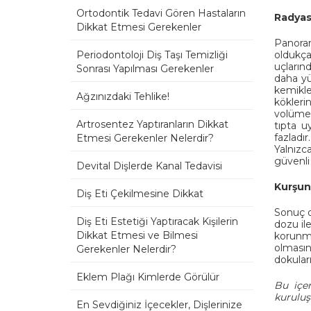
Ortodontik Tedavi Gören Hastaların
Radyasy
Dikkat Etmesi Gerekenler
Panoram
oldukça
Periodontoloji Diş Taşı Temizliği
uçların
Sonrası Yapılması Gerekenler
daha yü
kemikler
Ağzınızdaki Tehlike!
köklerin
volümet
Artrosentez Yaptıranların Dikkat
tıpta u
fazladı
Etmesi Gerekenler Nelerdir?
Yalnızc
güvenli
Devital Dişlerde Kanal Tedavisi
Kurşun 
Diş Eti Çekilmesine Dikkat
Sonuç o
Diş Eti Estetiği Yaptıracak Kişilerin
dozu ile
Dikkat Etmesi ve Bilmesi
korunma
olmasın
Gerekenler Nelerdir?
dokular
Eklem Plağı Kimlerde Görülür
Bu içer
kuruluş
En Sevdiğiniz İçecekler, Dişlerinize