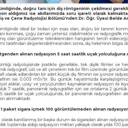
imliğinde, doğru tanı için diş röntgeninin çekilmesi gerekl
on aldığımız ise akıllarımızda soru işareti olarak kalmakt
iş ve Çene Radyolojisi Bölümü’nden Dr. Öğr. Üyesi Belde Ars
imliğinde ideal bir tedavi için esas olan, doğru bir tanının konma
tanı konması, çoğu zaman yetersiz olabilmekte ve radyografik mu
miş olan görüntüleme tekniklerinden hangisinin tercih edileceği
mi tarafından değerlendirilmesinden sonra, diş hekiminin bilgisi dâh
ntgenden alınan radyasyon 5 saat saatlik uçak yolculuğuna 
imliği radyolojisinde pratikte genellikle, tek dişlik filmler ve he
k radyografi; üst ve alt çenelerin tek bir film üzerinde görüntülen
afi olarak adlandırılan bir adet küçük diş filminin ise iyonize ra
afinin ise 0.003 mSv’tir. Bu günlük hayatımızda karşılaştığımız
iyel atıklar, uzay ve yeryüzünden kaynaklanan radyasyon ile kıyas
nlük 7 saatlik, panoramik radyografiler için ise ortalama 2 günlü
 5 saatlik bir uçak yolculuğunda, bir panoramik radyografiden
on alınmaktadır.
1 paket sigara içmek 100 görüntülemeden alınan radyasyon
l olarak kanıtlanmış bir başka durum da sigaradan alınan radyasyon
yıllık toplamda aldığı radyasyon miktarı yaklaşık olarak yılda 100 