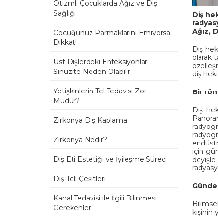
Otizmli Çocuklarda Ağız ve Diş
Sağlığı
Diş hek
radyasy
Ağız, D
Çocuğunuz Parmaklarını Emiyorsa
Dikkat!
Diş hek
olarak 
Üst Dişlerdeki Enfeksiyonlar
özelleş
Sinüzite Neden Olabilir
diş heki
Yetişkinlerin Tel Tedavisi Zor
Bir rö
Mudur?
Diş hek
Panorami
Zirkonya Diş Kaplama
radyogr
radyogr
Zirkonya Nedir?
endüstr
için gü
Diş Eti Estetiği ve İyileşme Süreci
deyişle
radyasy
Diş Teli Çeşitleri
Günde 
Kanal Tedavisi ile İlgili Bilinmesi
Bilimse
Gerekenler
kişinin 