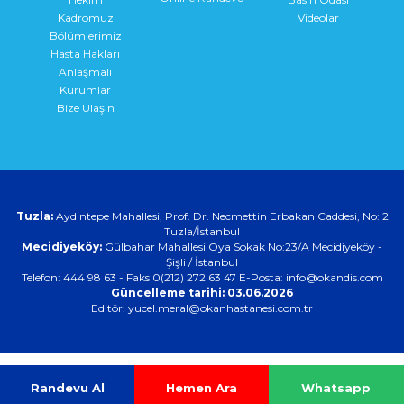
Kadromuz
Videolar
Bölümlerimiz
Hasta Hakları
Anlaşmalı
Kurumlar
Bize Ulaşın
Tuzla:
Aydıntepe Mahallesi, Prof. Dr. Necmettin Erbakan Caddesi, No: 2
Tuzla/İstanbul
Mecidiyeköy:
Gülbahar Mahallesi Oya Sokak No:23/A Mecidiyeköy -
Şişli / İstanbul
Telefon: 444 98 63 - Faks 0(212) 272 63 47 E-Posta:
info@okandis.com
Güncelleme tarihi: 03.06.2026
Editör: yucel.meral@okanhastanesi.com.tr
Randevu Al
Hemen Ara
Whatsapp