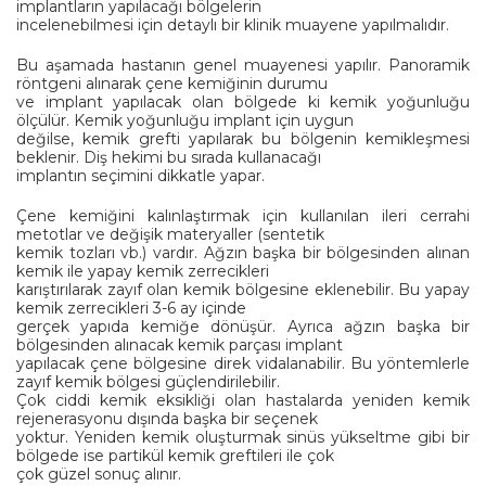
implantların yapılacağı bölgelerin
incelenebilmesi için detaylı bir klinik muayene yapılmalıdır.
Bu aşamada hastanın genel muayenesi yapılır. Panoramik
röntgeni alınarak çene kemiğinin durumu
ve implant yapılacak olan bölgede ki kemik yoğunluğu
ölçülür. Kemik yoğunluğu implant için uygun
değilse, kemik grefti yapılarak bu bölgenin kemikleşmesi
beklenir. Diş hekimi bu sırada kullanacağı
implantın seçimini dikkatle yapar.
Çene kemiğini kalınlaştırmak için kullanılan ileri cerrahi
metotlar ve değişik materyaller (sentetik
kemik tozları vb.) vardır. Ağzın başka bir bölgesinden alınan
kemik ile yapay kemik zerrecikleri
karıştırılarak zayıf olan kemik bölgesine eklenebilir. Bu yapay
kemik zerrecikleri 3-6 ay içinde
gerçek yapıda kemiğe dönüşür. Ayrıca ağzın başka bir
bölgesinden alınacak kemik parçası implant
yapılacak çene bölgesine direk vidalanabilir. Bu yöntemlerle
zayıf kemik bölgesi güçlendirilebilir.
Çok ciddi kemik eksikliği olan hastalarda yeniden kemik
rejenerasyonu dışında başka bir seçenek
yoktur. Yeniden kemik oluşturmak sinüs yükseltme gibi bir
bölgede ise partikül kemik greftileri ile çok
çok güzel sonuç alınır.