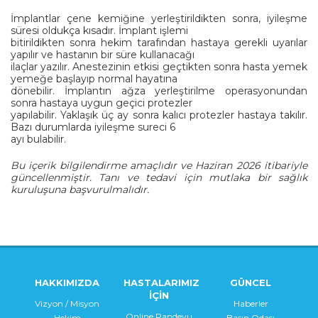
İmplantlar çene kemiğine yerleştirildikten sonra, iyileşme
süresi oldukça kısadır. İmplant işlemi
bitirildikten sonra hekim tarafından hastaya gerekli uyarılar
yapılır ve hastanın bir süre kullanacağı
ilaçlar yazılır. Anestezinin etkisi geçtikten sonra hasta yemek
yemeğe başlayıp normal hayatına
dönebilir. İmplantın ağza yerleştirilme operasyonundan
sonra hastaya uygun geçici protezler
yapılabilir. Yaklaşık üç ay sonra kalıcı protezler hastaya takılır.
Bazı durumlarda iyileşme sureci 6
ayı bulabilir.
Bu içerik bilgilendirme amaçlıdır ve Haziran 2026 itibariyle
güncellenmiştir. Tanı ve tedavi için mutlaka bir sağlık
kuruluşuna başvurulmalıdır.
HAKKIMIZDA
HASTALARIMIZ
GÜNCEL
İÇİN
Vizyon / Misyon
Haberler
Online Randevu
Hekim
Basın Odası