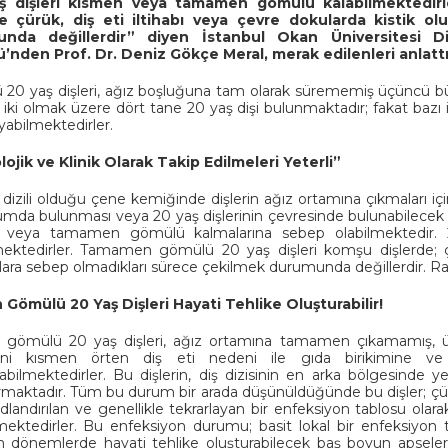
ş dişleri kısmen veya tamamen gömülü kalabilmektedir
de çürük, diş eti iltihabı veya çevre dokularda kistik o
unda değillerdir” diyen
İstanbul Okan Üniversitesi D
’nden Prof. Dr. Deniz Gökçe Meral, merak edilenleri anlattı
20 yaş dişleri, ağız boşluğuna tam olarak sürememiş üçüncü büyük
iki olmak üzere dört tane 20 yaş dişi bulunmaktadır; fakat bazı 
abilmektedirler.
ojik ve Klinik Olarak Takip Edilmeleri Yeterli”
n dizili olduğu çene kemiğinde dişlerin ağız ortamına çıkmaları i
umda bulunması veya 20 yaş dişlerinin çevresinde bulunabilecek çe
 veya tamamen gömülü kalmalarına sebep olabilmektedir.
mektedirler. Tamamen gömülü 20 yaş dişleri komşu dişlerde; çür
ara sebep olmadıkları sürece çekilmek durumunda değillerdir. Radyol
Gömülü 20 Yaş Dişleri Hayati Tehlike Oluşturabilir!
gömülü 20 yaş dişleri, ağız ortamına tamamen çıkamamış, üzerl
rini kısmen örten diş eti nedeni ile gıda birikimine 
yabilmektedirler. Bu dişlerin, diş dizisinin en arka bölgesinde ye
ırmaktadır. Tüm bu durum bir arada düşünüldüğünde bu dişler; çür
adlandırılan ve genellikle tekrarlayan bir enfeksiyon tablosu olar
ektedirler. Bu enfeksiyon durumu; basit lokal bir enfeksiyon t
en dönemlerde hayati tehlike oluşturabilecek baş boyun apsele