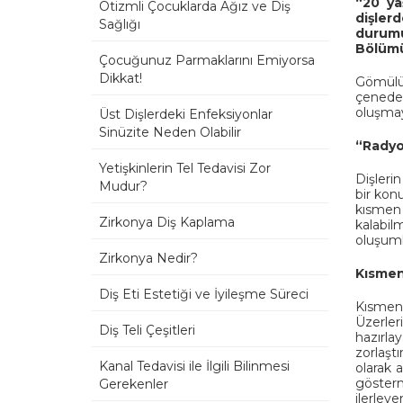
“20 ya
Otizmli Çocuklarda Ağız ve Diş
dişler
Sağlığı
durum
Bölümü
Çocuğunuz Parmaklarını Emiyorsa
Dikkat!
Gömülü 
çenede 
oluşmay
Üst Dişlerdeki Enfeksiyonlar
Sinüzite Neden Olabilir
“Radyol
Yetişkinlerin Tel Tedavisi Zor
Dişleri
Mudur?
bir kon
kısmen
Zirkonya Diş Kaplama
kalabil
oluşuml
Zirkonya Nedir?
Kısmen 
Diş Eti Estetiği ve İyileşme Süreci
Kısmen 
Üzerle
Diş Teli Çeşitleri
hazırla
zorlaşt
Kanal Tedavisi ile İlgili Bilinmesi
olarak 
gösterm
Gerekenler
ilerley