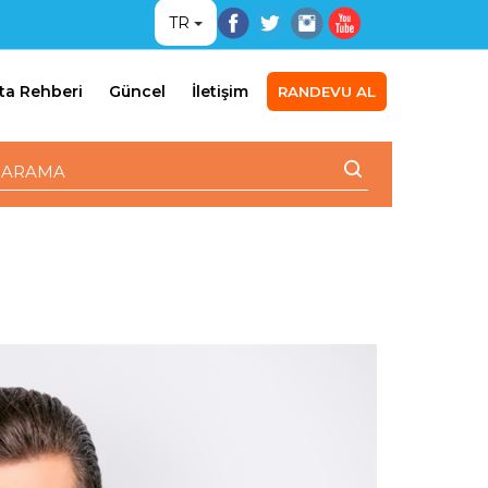
TR
ta Rehberi
Güncel
İletişim
RANDEVU AL