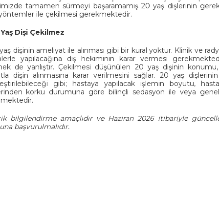
imizde tamamen sürmeyi başaramamış 20 yaş dişlerinin gerekl
 yöntemler ile çekilmesi gerekmektedir.
 Yaş Dişi Çekilmez
yaş dişinin ameliyat ile alınması gibi bir kural yoktur. Klinik ve 
erle yapılacağına diş hekiminin karar vermesi gerekmektedi
k de yanlıştır. Çekilmesi düşünülen 20 yaş dişinin konumu, 
tla dişin alınmasına karar verilmesini sağlar. 20 yaş dişlerini
leştirilebileceği gibi; hastaya yapılacak işlemin boyutu, h
erinden korku durumuna göre bilinçli sedasyon ile veya genel 
ilmektedir.
ik bilgilendirme amaçlıdır ve Haziran 2026 itibariyle güncell
una başvurulmalıdır.