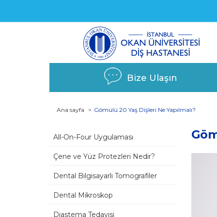
Bize Ulaşın
Ana sayfa
Gömülü 20 Yaş Dişleri Ne Yapılmalı?
Gömü
All-On-Four Uygulaması
Çene ve Yüz Protezleri Nedir?
Dental Bilgisayarlı Tomografiler
Dental Mikroskop
Diastema Tedavisi