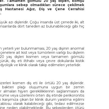
ler. Tamamen gömülü 20 yaş dişleri, komşu
luşumlara sebep olmadıkları sürece çekilmek
iş Hastanesi Ağız, Diş ve Çene Cerrahisi
.
 azı dişleridir. Çoğu insanda üst çenede iki, alt
insanlarda dört taneden az bulunabileceği gibi hiç
çin yeterli yer bulunmaması, 20 yaş dişinin anormal
nelere ait kist veya tümörlerin varlığı bu dişlerin
 20 yaş dişleri kısmen veya tamamen gömülü
ük, diş eti iltihabı veya çevre dokularda kistik
ojik ve klinik olarak takip edilmeleri yeterlidir.
eri kısmen diş eti ile örtülü 20 yaş dişleridir.
ve bakteri plağı oluşumuna uygun bir zemin
r almaları hijyen gerekliliklerinin sağlanmasını da
üme veya üzerlerini örten diş etinde perikoronitis
ak karşımıza çıkan bir klinik durum yaratma eğilimi
ablosu olarak kalabileceği gibi, tedavi edilmezse
rine neden olabilmektedir. Bu sebeplerden ötürü