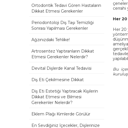
çeneler
Ortodontik Tedavi Gören Hastaların
cerrahi
Dikkat Etmesi Gerekenler
Her 20
Periodontoloji Diş Taşı Temizliği
Sonrası Yapılması Gerekenler
Her 20 
yönteml
düşünme
Ağzınızdaki Tehlike!
ameliya
gerçek
Artrosentez Yaptıranların Dikkat
tedavil
Etmesi Gerekenler Nelerdir?
yapılab
Devital Dişlerde Kanal Tedavisi
Bu içer
kuruluş
Diş Eti Çekilmesine Dikkat
Diş Eti Estetiği Yaptıracak Kişilerin
Dikkat Etmesi ve Bilmesi
Gerekenler Nelerdir?
Eklem Plağı Kimlerde Görülür
En Sevdiğiniz İçecekler, Dişlerinize