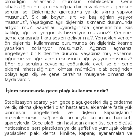
olmadığını anlamanız mümkün olabilecektir. Çene
rahatsızlığınızın olup olmadığına dair cevaplamanız gereken
sorular ise; Dişlerinizde gıcırdatma ya da sıkma yapıyor
musunuz?, Sık sık boyun, sırt ve baş ağrıları yaşıyor
musunuz?, Yaşadığınız ağrı dişlerinizi sıkmanız durumunda
artıyor mu?, Sabahları uyandığınızda çenelerinizde kas
katılığı, ağrı ve yorgunluk hissediyor musunuz?, Çenenizi
açma esnasında tıkırtı sesleri geliyor mu?, Yemekleri yerken
ön dişlerinizi kullanmanız durumunda ön dişleriniz kesme
yaparken zorlanıyor musunuz?, Ağzınızı açmanızı
engelleyen bir kilitlenme durumu yaşadınız mı?, Esneme,
çiğneme ve ağız açma esnasında ağrı yaşıyor musunuz?
Eğer bu sorulara cevabınız çoğunlukla evet ise bir çene
eklemi rahatsızlığınızın olması mümkün olabileceğinden
dolayı ağız, diş ve çene cerrahına muayene olmanız da
fayda vardır.
İşlem sonrasında gece plağı kullanımı nedir?
Stabilizasyon apareyi yani gece plağı, geceleri diş gıcırdatma
ve diş sıkma şikayetleri olan hastalarda, eklemlere fazla yük
binmesini engellemek ve dişlerin kapanışlarının
düzenlenmesini sağlamak amacıyla kullanılan hareketli
apareylerdir. Gece plağı için hastadan alınan üst çene ölçüsü
neticesinde, sert plastikten ya da şeffaf ve yumuşak olarak
yapılabilen plak, dental klinikte, kapanış ayarlamaları ve