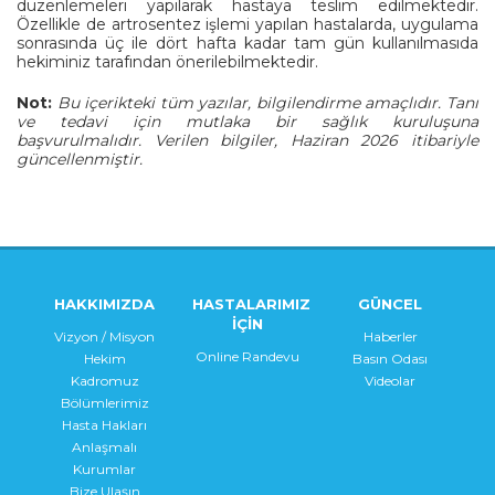
düzenlemeleri yapılarak hastaya teslim edilmektedir.
Özellikle de artrosentez işlemi yapılan hastalarda, uygulama
sonrasında üç ile dört hafta kadar tam gün kullanılmasıda
hekiminiz tarafından önerilebilmektedir.
Not:
Bu içerikteki tüm yazılar, bilgilendirme amaçlıdır. Tanı
ve tedavi için mutlaka bir sağlık kuruluşuna
başvurulmalıdır. Verilen bilgiler, Haziran 2026 itibariyle
güncellenmiştir
.
HAKKIMIZDA
HASTALARIMIZ
GÜNCEL
İÇİN
Vizyon / Misyon
Haberler
Online Randevu
Hekim
Basın Odası
Kadromuz
Videolar
Bölümlerimiz
Hasta Hakları
Anlaşmalı
Kurumlar
Bize Ulaşın