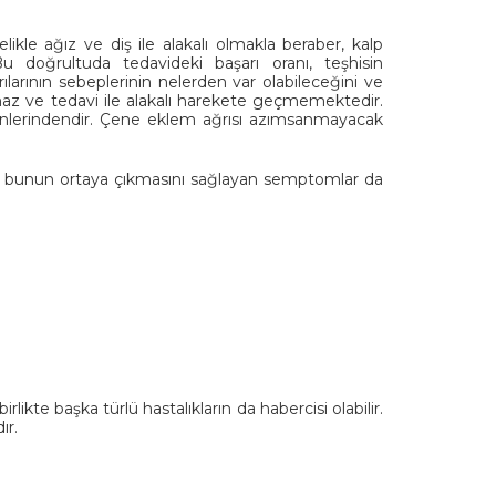
le ağız ve diş ile alakalı olmakla beraber, kalp
Bu doğrultuda tedavideki başarı oranı, teşhisin
larının sebeplerinin nelerden var olabileceğini ve
 ve tedavi ile alakalı harekete geçmemektedir.
denlerindendir. Çene eklem ağrısı azımsanmayacak
en bunun ortaya çıkmasını sağlayan semptomlar da
kte başka türlü hastalıkların da habercisi olabilir.
ır.