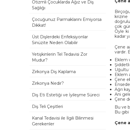
Çene a
Otizmli Çocuklarda Ağız ve Diş
Sağlığı
Birçoğu
krizine
Çocuğunuz Parmaklarını Emiyorsa
doğrulu
Dikkat!
çok gün
Öyle ki
kadar y
Üst Dişlerdeki Enfeksiyonlar
Sinüzite Neden Olabilir
Çene ağ
vardır. 
Yetişkinlerin Tel Tedavisi Zor
Eklem v
Mudur?
Şiddetli
Uğultu 
Zirkonya Diş Kaplama
Eklem a
Çene ek
Zirkonya Nedir?
Enseden
Ağrı ka
Ani gele
Diş Eti Estetiği ve İyileşme Süreci
Çene de
Diş Teli Çeşitleri
Bu ve b
Bu gibi
Kanal Tedavisi ile İlgili Bilinmesi
Çene ağ
Gerekenler