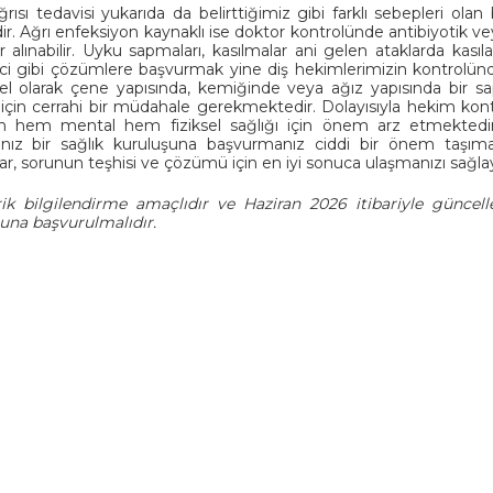
rısı tedavisi yukarıda da belirttiğimiz gibi farklı sebepleri olan
ir. Ağrı enfeksiyon kaynaklı ise doktor kontrolünde antibiyotik vey
 alınabilir. Uyku sapmaları, kasılmalar ani gelen ataklarda kasılan
ci gibi çözümlere başvurmak yine diş hekimlerimizin kontrolünde
l olarak çene yapısında, kemiğinde veya ağız yapısında bir s
için cerrahi bir müdahale gerekmektedir. Dolayısıyla hekim kont
ın hem mental hem fiziksel sağlığı için önem arz etmekted
anız bir sağlık kuruluşuna başvurmanız ciddi bir önem taşımak
ar, sorunun teşhisi ve çözümü için en iyi sonuca ulaşmanızı sağlay
ik bilgilendirme amaçlıdır ve Haziran 2026 itibariyle güncell
una başvurulmalıdır.