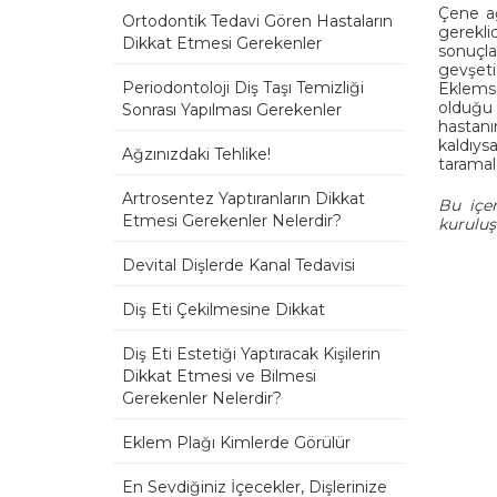
Çene ağ
Ortodontik Tedavi Gören Hastaların
gereklid
Dikkat Etmesi Gerekenler
sonuçlar
gevşeti
Periodontoloji Diş Taşı Temizliği
Eklemse
olduğu 
Sonrası Yapılması Gerekenler
hastan
kaldıys
Ağzınızdaki Tehlike!
taramal
Artrosentez Yaptıranların Dikkat
Bu içer
Etmesi Gerekenler Nelerdir?
kuruluş
Devital Dişlerde Kanal Tedavisi
Diş Eti Çekilmesine Dikkat
Diş Eti Estetiği Yaptıracak Kişilerin
Dikkat Etmesi ve Bilmesi
Gerekenler Nelerdir?
Eklem Plağı Kimlerde Görülür
En Sevdiğiniz İçecekler, Dişlerinize