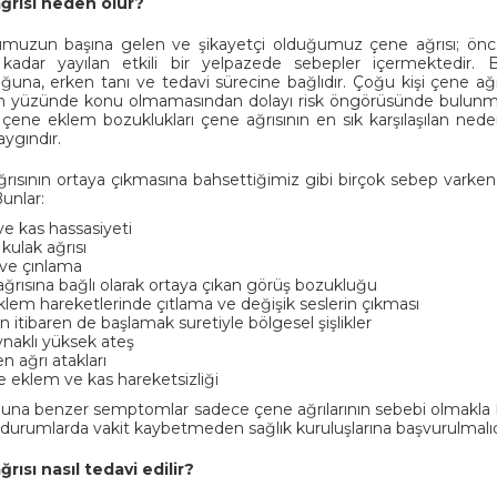
ğrısı neden olur?
muzun başına gelen ve şikayetçi olduğumuz çene ağrısı; öncelik
 kadar yayılan etkili bir yelpazede sebepler içermektedir. 
ğuna, erken tanı ve tedavi sürecine bağlıdır. Çoğu kişi çene ağrı
 yüzünde konu olmamasından dolayı risk öngörüsünde bulunmaz
 çene eklem bozuklukları çene ağrısının en sık karşılaşılan ne
aygındır.
rısının ortaya çıkmasına bahsettiğimiz gibi birçok sebep vark
Bunlar:
e kas hassasiyeti
 kulak ağrısı
ve çınlama
ğrısına bağlı olarak ortaya çıkan görüş bozukluğu
lem hareketlerinde çıtlama ve değişik seslerin çıkması
 itibaren de başlamak suretiyle bölgesel şişlikler
ynaklı yüksek ateş
n ağrı atakları
 eklem ve kas hareketsizliği
una benzer semptomlar sadece çene ağrılarının sebebi olmakla birli
 durumlarda vakit kaybetmeden sağlık kuruluşlarına başvurulmalıd
rısı nasıl tedavi edilir?