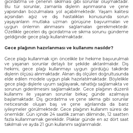
gıcırdatma ve çenenin sıkılması gibi sorunlar oluşmaktadır.
Bu tür sorunlar, zamanla dişlerin aşınmasına ve çene
yapısından bozulmalara yol açabilmektedir. Yaşam kalitesi
açısından ağız ve diş hastalıkları konusunda sorun
yaşayanların mutlaka uzman görüşüne başvurmaları ve
uygun önlemin alınmasını sağlamaları gerekmektedir.
Özellikle geceleri diş gıcırdatma ve sıkma sorunu gündeme
geldiğinde gece plağı kullanılmaktadır.
Gece plağının hazırlanması ve kullanımı nasıldır?
Gece plağı kullanmak için öncelikle bir hekime başvurulmalı
ve yaşanan sorunlar detaylı bir şekilde aktarılmalıdır. Diş
hekimi, gece plağı kullanmayı uygun gördüğü takdirde
dişlerin ölçüsü alınmaktadır. Alınan diş ölçüleri doğrultusunda
elde edilen modele uygun plak hazırlatılmaktadır. Böylelikle
gece plağı dişlerle uyum sağlayarak, rahatlığı sağlamakta ve
sorunun giderilmesini sağlamaktadır. Gece plağının düzenli
kullanımı ile yaşanan sorunlar birkaç günde azalmaya
başlamaktadır. Diş gıcırdatma ve çene sıkma gibi sorunlar
neticesinde oluşan baş ve çene ağrılarında da bariz
iyileşmeler görülmektedir. Gece plağının kullanım süresi de
önemlidir. Gün içinde 24 saatlik zaman diliminde, 12 saatten
fazla kullanmamak gereklidir. Plaklar günde en az dört saat
takılmalı ve ayda 21 gün kullanımı sağlanmalıdır.