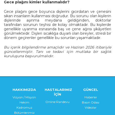
Gece plağını kimler kullanmalıdır?
Gece plağını gece boyunca dişlerini gıcırdatan ve çenesini
sıkan insanların kullanması doğrudur. Bu sorunu olan kişilerin
dişlerinde aşınma meydana geldiğinden, doktorlar
tarafından sorunun teşhisi de kolay olmaktadır. Bu kişilerde
genellikle uyanma esnasında baş ve çene ağrısı şikâyetleri
görülmektedir. Dişleri sıcaklığa duyarlı olan bireyler, stresli bir
dönem geçirenler genellikle bu sorunları yaşamaktadır.
Bu içerik bilgilendirme amaçlıdır ve Haziran 2026 itibariyle
güncellenmiştir. Tanı ve tedavi için mutlaka bir sağlık
kuruluşuna başvurulmalıdır.
HAKKIMIZDA
HASTALARIMIZ
GÜNCEL
İÇİN
Vizyon / Misyon
Haberler
Online Randevu
Hekim
Basın Odası
Kadromuz
Videolar
Bölümlerimiz