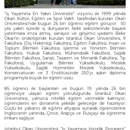
“İş Yaşamına En Yakın Üniversite” vizyonu ile 1999 yılında
Okan Kültür, Eğitim ve Spor Vakfı tarafından kurulan Okan
Üniversitesi’nde bugün 26 bin öğrenci eğitim görüyor. 50
yıla yakın süredir iş dünyasının farklı sektörlerinde başarılı
yatırımlara imza atmış, sanayici ve girişimci işadamı Bekir
Okan’ın önderliğinde kurulan İstanbul Okan Üniversitesi, 9
Fakültesi (Diş Hekimliği Fakültesi, Eğitim Fakültesi, İnsan ve
Toplum Bilimleri Fakültesi, İşletme ve Yönetim Bilimleri
Fakültesi, Hukuk Fakültesi, Mühendislik Fakültesi, Sağlık
Bilimleri Fakültesi, Sanat, Tasarım ve Mimarlık Fakültesi, Tıp
Fakültesi), Uygulamalı Bilimler Yüksekokulu, Meslek
Yüksekokulu, Sağlık Hizmetleri Meslek Yüksekokulu,
Konservatuvarı ve 3 Enstitüsünde 250’yi aşkın diploma
programıyla büyük bir eğitim üssü.
85 öğrenci ile başlanılan ve bugün 19. yılında 26 bin
öğrenciye ulaşan eğitim yolculuğunda İstanbul Okan
Üniversitesi, yalnızca nitelikli eğitim vermekle kalmıyor,
öğrencilerini en donanımlı şekilde geleceğe de hazırlıyor.
Güçlü bir yabancı dil eğitimi altyapısı sunarak öğrencilerine
İngilizcenin yanında, Çince, Arapça ve Rusçayı da öğrenme
imkanı sağlıyor.
İstanbul Okan Üniversitesi “İş Yaşamına Hazırlık Programı”