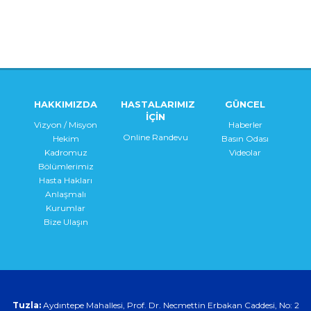
HAKKIMIZDA
HASTALARIMIZ
GÜNCEL
İÇİN
Vizyon / Misyon
Haberler
Online Randevu
Hekim
Basın Odası
Kadromuz
Videolar
Bölümlerimiz
Hasta Hakları
Anlaşmalı
Kurumlar
Bize Ulaşın
Tuzla:
Aydıntepe Mahallesi, Prof. Dr. Necmettin Erbakan Caddesi, No: 2