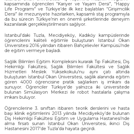
kapsamında öğrencileri “Kariyer ve Yaşam Dersi”, “Happy
Life Programı” ve Türkiye’de ilk kez başlatılan “Girişimcilik
Dersi” ile mezuniyete hazırlarken, kapsamlı staj programıyla
da bu sürecin Türkiye’nin en önemli şirketlerinde deneyim
kazanılarak gerçekleştirilmesini sağlıyor.
İstanbul’daki Tuzla, Mecidiyeköy, Kadıköy kampüslerinde
öğrencilerini kaliteli eğitimle buluşturan İstanbul Okan
Üniversitesi 2016 yılından itibaren Bahçelievler Kampüsü’nde
de eğitim vermeye başladı.
Sağlık Bilimleri Eğitim Kompleksini kurarak Tıp Fakültesi, Diş
Hekimliği Fakültesi, Sağlık Bilimleri Fakültesi ve Sağlık
Hizmetleri Meslek Yüksekokulu'nu aynı çatı altında
buluşturan İstanbul Okan Üniversitesi, sağlık alanında eğitim
gören 4000 öğrencisine pratik sağlarken iş imkanı da
sunuyor. Öğrenciler Türkiye’de yalnızca iki üniversitede
bulunan Simülasyon Merkezi ile robot hastalarla çalışma
imkanı buluyor.
Öğrencilerine 3. sınıftan itibaren teorik derslerini ve hasta
başı klinik eğitimlerini 2013 yılında Mecidiyeköy’de bulunan
Diş Hekimliği Fakültesi Eğitim ve Uygulama Hastanesi’nde
alma fırsatı sunan İstanbul Okan Üniversitesi, ikinci Diş
Hastanesini 2017’de Tuzla’da hayata geçirdi.