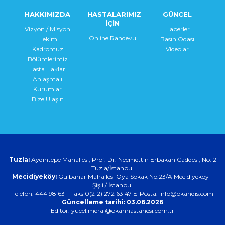
HAKKIMIZDA
HASTALARIMIZ
GÜNCEL
İÇİN
Vizyon / Misyon
Haberler
Online Randevu
Hekim
Basın Odası
Kadromuz
Videolar
Bölümlerimiz
Hasta Hakları
Anlaşmalı
Kurumlar
Bize Ulaşın
Tuzla:
Aydıntepe Mahallesi, Prof. Dr. Necmettin Erbakan Caddesi, No: 2
Tuzla/İstanbul
Mecidiyeköy:
Gülbahar Mahallesi Oya Sokak No:23/A Mecidiyeköy -
Şişli / İstanbul
Telefon: 444 98 63 - Faks 0(212) 272 63 47 E-Posta:
info@okandis.com
Güncelleme tarihi: 03.06.2026
Editör: yucel.meral@okanhastanesi.com.tr