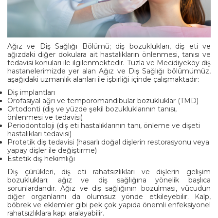
Ağız ve Diş Sağlığı Bölümü; diş bozuklukları, diş eti ve
ağızdaki diğer dokulara ait hastalıkların önlenmesi, tanısı ve
tedavisi konuları ile ilgilenmektedir. Tuzla ve Mecidiyeköy diş
hastanelerimizde yer alan Ağız ve Diş Sağlığı bölümümüz,
aşağıdaki uzmanlık alanları ile işbirliği içinde çalışmaktadır:
Diş implantları
Orofasiyal ağrı ve temporomandibular bozukluklar (TMD)
Ortodonti (diş ve yüzde şekil bozukluklarının tanısı,
önlenmesi ve tedavisi)
Periodontoloji (diş eti hastalıklarının tanı, önleme ve dişeti
hastalıkları tedavisi)
Protetik diş tedavisi (hasarlı doğal dişlerin restorasyonu veya
yapay dişler ile değiştirme)
Estetik diş hekimliği
Diş çürükleri, diş eti rahatsızlıkları ve dişlerin gelişim
bozuklukları; ağız ve diş sağlığına yönelik başlıca
sorunlardandır. Ağız ve diş sağlığının bozulması, vücudun
diğer organlarını da olumsuz yönde etkileyebilir. Kalp,
böbrek ve eklemler gibi pek çok yapıda önemli enfeksiyonel
rahatsızlıklara kapı aralayabilir.