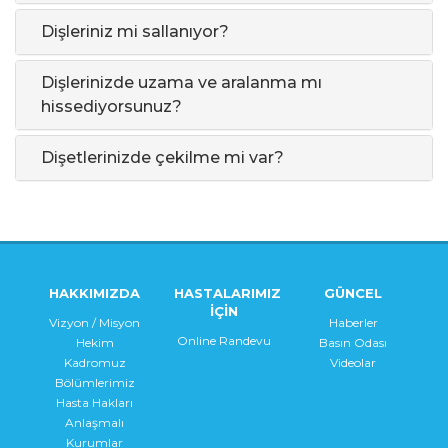
Dişleriniz mi sallanıyor?
Dişlerinizde uzama ve aralanma mı
hissediyorsunuz?
Dişetlerinizde çekilme mi var?
HAKKIMIZDA
HASTALARIMIZ
GÜNCEL
İÇİN
Vizyon / Misyon
Haberler
Online Randevu
Hekim
Basın Odası
Kadromuz
Videolar
Bölümlerimiz
Hasta Hakları
Anlaşmalı
Kurumlar