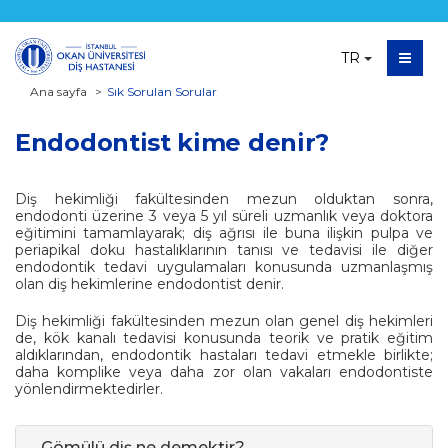
TR
Ana sayfa
Sık Sorulan Sorular
Endodontist kime denir?
Diş hekimliği fakültesinden mezun olduktan sonra,
endodonti üzerine 3 veya 5 yıl süreli uzmanlık veya doktora
eğitimini tamamlayarak; diş ağrısı ile buna ilişkin pulpa ve
periapikal doku hastalıklarının tanısı ve tedavisi ile diğer
endodontik tedavi uygulamaları konusunda uzmanlaşmış
olan diş hekimlerine endodontist denir.
Diş hekimliği fakültesinden mezun olan genel diş hekimleri
de, kök kanalı tedavisi konusunda teorik ve pratik eğitim
aldıklarından, endodontik hastaları tedavi etmekle birlikte;
daha komplike veya daha zor olan vakaları endodontiste
yönlendirmektedirler.
Gömülü diş ne demektir?