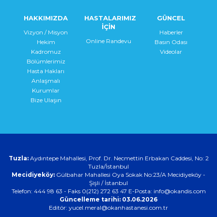
HAKKIMIZDA
HASTALARIMIZ
GÜNCEL
İÇİN
Vizyon / Misyon
Haberler
Online Randevu
Hekim
Basın Odası
Kadromuz
Videolar
Bölümlerimiz
Hasta Hakları
Anlaşmalı
Kurumlar
Bize Ulaşın
Tuzla:
Aydıntepe Mahallesi, Prof. Dr. Necmettin Erbakan Caddesi, No: 2
Tuzla/İstanbul
Mecidiyeköy:
Gülbahar Mahallesi Oya Sokak No:23/A Mecidiyeköy -
Şişli / İstanbul
Telefon: 444 98 63 - Faks 0(212) 272 63 47 E-Posta:
info@okandis.com
Güncelleme tarihi: 03.06.2026
Editör: yucel.meral@okanhastanesi.com.tr