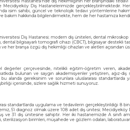
iversitesi Hastanesi’nde diş hekimliğinin her branşındaki tedavi 
e Mecidiyeköy Diş Hastanelerimizde gerçekleştirilmektedir. Her b
mda isim sahibi, güncel ve teknolojik tedavi yöntemlerine hak
 ve bakım hakkında bilgilendirmekte, hem de her hastamıza kendi
iversitesi Diş Hastanesi; modern diş üniteleri, dental mikroskop ü
ı, dental bilgisayarlı tomografi cihazı (CBCT), bilgisayar destekli
ı ve her branşa özgü diş hekimliği cihazları ve aletleri açısından 
l değerler çerçevesinde, nitelikli eğitim-öğretim veren, akade
katkıda bulunan ve saygın akademisyenler yetiştiren, ağız-diş sağ
n, bu alanda gereksinim ve sorunlara uluslararası standartlarda
işbirliği içerisinde, sizlere sağlık hizmeti sunuyoruz.
arası standartlarda uygulama ve tedavilerin gerçekleştirildiği 8 b
miz, 5’i diagnoz olmak üzere 108 adet diş ünitesi; Mecidiyeköy 
ş ve 31 diş ünitesine sahiptir. Her iki hastanemizde A sınıfı ame
i, sterilizasyon birimleri, müşahede ve gözlem odaları, laboratuvarl