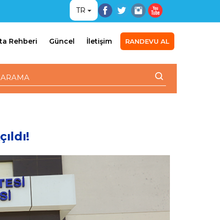
TR
ta Rehberi
Güncel
İletişim
RANDEVU AL
ıldı!