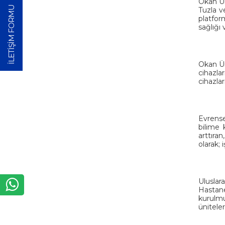
Okan Ün
İLETİŞİM FORMU
Tuzla v
platfor
sağlığı
Okan Ün
cihazlar
cihazlar
Evrense
bilime 
arttıra
olarak; 
Uluslar
Hastane
kurulmu
üniteler