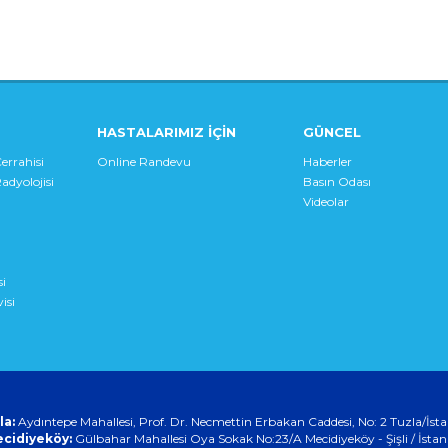
HASTALARIMIZ İÇİN
GÜNCEL
errahisi
Online Randevu
Haberler
adyolojisi
Basın Odası
Videolar
si
isi
la:
Aydıntepe Mahallesi, Prof. Dr. Necmettin Erbakan Caddesi, No: 2 Tuzla/İst
cidiyeköy:
Gülbahar Mahallesi Oya Sokak No:23/A Mecidiyeköy - Şişli / İstan