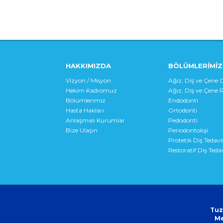
HAKKIMIZDA
BÖLÜMLERİMİZ
Vizyon / Misyon
Ağız, Diş ve Çene C
Hekim Kadromuz
Ağız, Diş ve Çene R
Bölümlerimiz
Endodonti
Hasta Hakları
Ortodonti
Anlaşmalı Kurumlar
Pedodonti
Bize Ulaşın
Periodontoloji
Protetik Diş Tedavi
Restoratif Diş Tedav
Tuz
Me