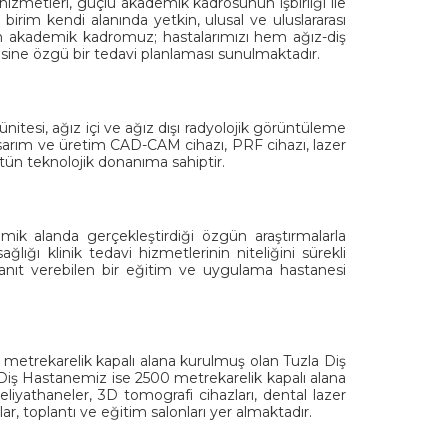
hizmetleri, güçlü akademik kadrosunun işbirliği ile
irim kendi alanında yetkin, ulusal ve uluslararası
im akademik kadromuz; hastalarımızı hem ağız-diş
sine özgü bir tedavi planlaması sunulmaktadır.
nitesi, ağız içi ve ağız dışı radyolojik görüntüleme
 tasarım ve üretim CAD-CAM cihazı, PRF cihazı, lazer
üstün teknolojik donanıma sahiptir.
mik alanda gerçekleştirdiği özgün araştırmalarla
lığı klinik tedavi hizmetlerinin niteliğini sürekli
 yanıt verebilen bir eğitim ve uygulama hastanesi
in metrekarelik kapalı alana kurulmuş olan Tuzla Diş
Diş Hastanemiz ise 2500 metrekarelik kapalı alana
liyathaneler, 3D tomografi cihazları, dental lazer
ar, toplantı ve eğitim salonları yer almaktadır.