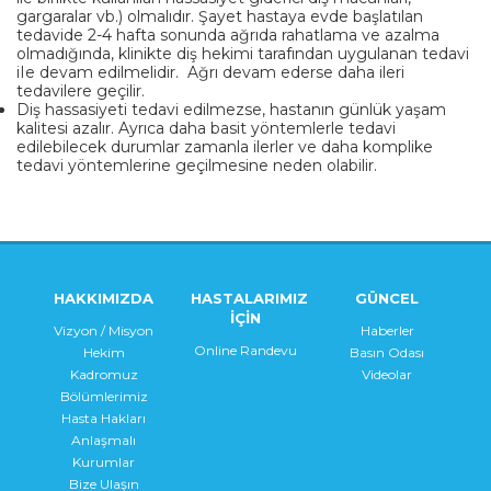
gargaralar vb.) olmalıdır. Şayet hastaya evde başlatılan
tedavide 2-4 hafta sonunda ağrıda rahatlama ve azalma
olmadığında, klinikte diş hekimi tarafından uygulanan tedavi
iIe devam edilmelidir. Ağrı devam ederse daha ileri
tedavilere geçilir.
Diş hassasiyeti tedavi edilmezse, hastanın günlük yaşam
kalitesi azalır. Ayrıca daha basit yöntemlerle tedavi
edilebilecek durumlar zamanla ilerler ve daha komplike
tedavi yöntemlerine geçilmesine neden olabilir.
HAKKIMIZDA
HASTALARIMIZ
GÜNCEL
İÇİN
Vizyon / Misyon
Haberler
Online Randevu
Hekim
Basın Odası
Kadromuz
Videolar
Bölümlerimiz
Hasta Hakları
Anlaşmalı
Kurumlar
Bize Ulaşın