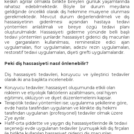
keskin ağrılar olmakla birlikte bireyleri günlük yaşamlarında
rahatsız edebilmektedir. Böyle bir durum meydana
geldiğinde öncelikli olarak diş hekimine muayene olunması
gerekmektedir. Mevcut durum değerlendirilmeli ve diş
hassasiyetinin giderilmesi açısından hastaya tedavi
yöntemleri anlatılmalı ve bireye özgü tedavi planı
oluşturulmalıdır. Hassasiyeti giderme yönünde belli başlı
tedavi yöntemleri şunlardır: hassasiyet giderici diş macunları
ve gargaraların kullanılması, remineralize edici ajan
uygulamaları, flor uygulamaları, adeziv rezin uygulamaları,
restoratif tedavi uygulamaları, dişeti grefti uygulamalarıdır.
Peki diş hassasiyeti nasıl önlenebilir?
Diş hassasiyeti tedavileri, koruyucu ve iyileştirici tedaviler
olarak iki ana başlıkta incelenebilir.
Koruyucu tedaviler; hassasiyet oluşumunda etkili olan
risklerin ve etiyolojik faktörlerin azaltılmasını, oral hijyen
eğitimini, oklüzyon ve diyet düzenlemelerini kapsar.
Terapötik tedavi yöntemleri ise; uygulanma şekillerine göre,
evde hasta tarafından uygulanan ve klinikte diş hekimi
tarafından uygulanan (profesyonel) tedaviler olmak üzere
2’ye ayrılır.
Hafif-orta şiddette ve yaygın diş hassasiyetlerinde ilk tedavi
seçeneği evde uygulanan tedaviler (yumuşak kıllı diş fırçaları
ile birlikte kullanılan hassasiyet giderici diş macunları,