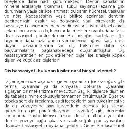
bireylerde daha nadir görülmektedir. Dentin kanallarının
mineral artıklarıyla tıkanması, tübül sayısında azalma gibi
durumların yaşla birlikte artması; pulpanın hücresel, vasküler
ve nöral kapasitesinin yaşla birlikte azalması; dentinin
geçirgenliğini azaltır ve dolayısıyla yaşlı bireylerde diş
hassasiyeti oluşumuna daha nadir rastlanır. İstatistiksel olarak
anlamlı bulunmasa da, kadınlarda erkeklere oranla daha fazla
diş hassasiyeti görülmektedir. Bu farklılığın, kadınların ağız
hijyenine daha fazla önem vermelerine, ağrıya karşı daha
duyarlı davranmalarına ve diş hekimine daha sık
başvurmalarına bağlanabileceği düşünülmüştür. Diş
hassasiyetinden en çok etkilenen dişler ise sırasıyla köpek
dişleri ve küçük azı dişleridir.
Diş hassasiyeti bulunan kişiler nasıl bir yol izlemeli?
Dişler içerisinde dışarıdan gelen uyaranları (sıcak-soğuk gibi
termal uyaranlar ya da kimyasal, dokunsal uyaranlar)
algılayan bir mekanizma mevcuttur. Sağlıklı dişlerde dişin en
dış tabakası mine dokusuyla tamamen örtülmüştür. Eğer bu
tabaka sert diş fırçalama, asitli içeceklerin aşırı tüketilmesi ya
da diş yüzeylerine aşırı kuvvetlerin gelmesi (diş sıkma-
gıcırdatma gibi parafonksiyonel kuvvetler) gibi durumlar
sonucunda kaybedilmişse, mine dokusu altında yer alan
dentin yüzeyi açığa çıkar ve sıcak-soğuk gibi uyaranlarla
dişlerde hassasiyet meydana gelebilir. Genellikle kısa süreli