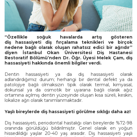
“
Özellikle soğuk havalarda artış gösteren
diş hassasiyeti diş fırçalama teknikleri ve birçok
nedene bağlı olarak oluşan rahatsız edici bir ağrıdır
”
diyen İstanbul Okan Üniversitesi Diş Hastanesi
Restoratif Bölümü’nden Dr. Öğr. Üyesi Melek Çam, diş
hassasiyeti hakkında önemli bilgiler verdi.
Dentin hassasiyeti ya da diş hassasiyeti olarak
adlandırdığımız durum; herhangi bir dental defekt ya da
patolojiye bağlı olmaksızın tipik olarak termal, kimyasal,
dokunsal ya da osmotik bir uyarana bağlı olarak ağız
ortamına açılmış dentin yüzeyinde oluşan kısa süreli, keskin,
lokalize ağrı olarak tanımlanmaktadır.
Yaşlı bireylerde diş hassasiyeti görülme sıklığı daha az!
Diş hassasiyeti, periodontal hastalığı olan bireylerde %72-98
oranında görüldüğü bildirilmiştir. Genel olarak en yoğun
hissedildiği yaşlar 20-40 yaş arasıdır. Diş hassasiyeti yaşlı