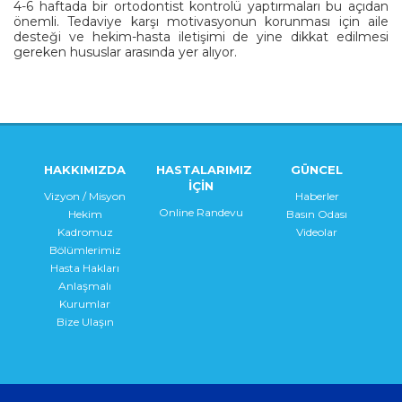
4-6 haftada bir ortodontist kontrolü yaptırmaları bu açıdan
önemli. Tedaviye karşı motivasyonun korunması için aile
desteği ve hekim-hasta iletişimi de yine dikkat edilmesi
gereken hususlar arasında yer alıyor.
HAKKIMIZDA
HASTALARIMIZ
GÜNCEL
İÇİN
Vizyon / Misyon
Haberler
Online Randevu
Hekim
Basın Odası
Kadromuz
Videolar
Bölümlerimiz
Hasta Hakları
Anlaşmalı
Kurumlar
Bize Ulaşın