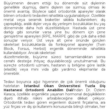
Büyümenin devam ettiği bu dönemde süt dişlerinin
genellikle düşmüş, daimi dişlerin ise sürmüş olması iki
önemli avantaj. Böylece sabit ortodontik apareyler olarak
bilinen ortodonti tedavileri rahatlıkla uygulanabiliyor. Özellikle
metal veya seramik braketler sıklıkla kullanılırken; diş
çapraşıklığı, aralık dişler veya diş yerleşim bozuklukları bu yaş
döneminde daha hızlı düzeltilebiliyor. Hastada üst çene
darlığı gibi sorunlar varsa yine bu dönem için çene
genişletme apareyleri (RPE, MARPE gibi) de çok daha etkili
sonuçlar veriyor. Üst veya alt çene önünde görülen
iskeletsel bozukluklarda da fonksiyonel apareyler (Twin
Block, Forsus, Herbst) ergenlik döneminde rahatlıkla
kullanılabiliyor. Ancak iskeletsel
düzeltmelerde, büyüme süreci tamamlandıktan sonra
cerrahi desteğe ihtiyaç duyulabileceği unutulmamalı. Bu
süreçte ortodonti uzmanı, hastanın iş birliğine göre lastik
(elastik) veya mini vida gibi yardımcı ekipmanlar da
önerebilir.
Tedavi boyunca ağız hijyeninin de çok önemli olduğunu
hatırlatan
İstanbul Okan Üniversitesi Tuzla Diş
Hastanesi Ortodonti Anabilim Dalı’
ndan Dr. Özlem
Karaca, özellikle ergenlikte yaşanan hormonal değişikliklerin
dişeti iltihabı riskini artırabileceğine dikkat çekiyor.
Ortodontik tedavi gören ergenlerin düzenli fırçalama, ara
yüz fırçası ve diş ipi kullanımı konusunda bilinçli olmaları, her