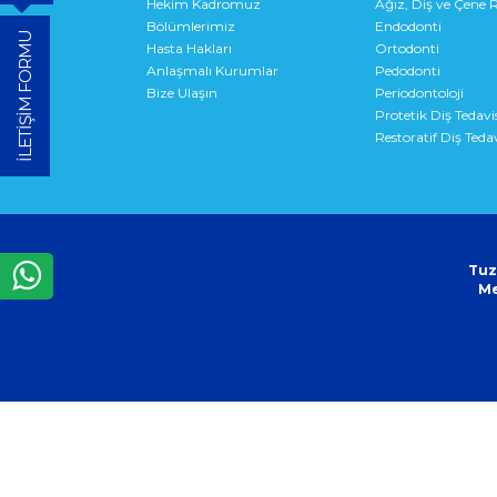
Hekim Kadromuz
Ağız, Diş ve Çene R
Bölümlerimiz
Endodonti
İLETİŞİM FORMU
Hasta Hakları
Ortodonti
Anlaşmalı Kurumlar
Pedodonti
Bize Ulaşın
Periodontoloji
Protetik Diş Tedavi
Restoratif Diş Tedav
Tuz
Me