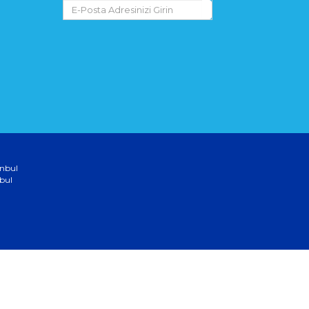
anbul
bul