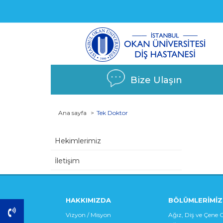
Bize Ulaşın
Ana sayfa
Tek Doktor
Hekimlerimiz
İletişim
HAKKIMIZDA
BÖLÜMLERİMİZ
Vizyon / Misyon
Ağız, Diş ve Çene C