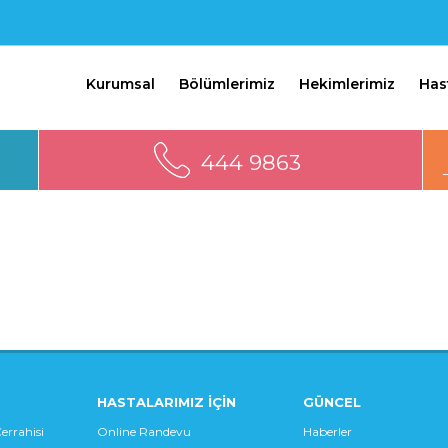
Kurumsal
Bölümlerimiz
Hekimlerimiz
Has
444 9863
HASTALARIMIZ İÇİN
GÜNCEL
errahisi
Online Randevu
Haberler