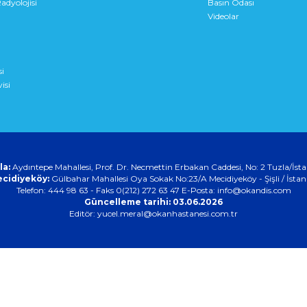
adyolojisi
Basın Odası
Videolar
si
isi
la:
Aydıntepe Mahallesi, Prof. Dr. Necmettin Erbakan Caddesi, No: 2 Tuzla/İst
cidiyeköy:
Gülbahar Mahallesi Oya Sokak No:23/A Mecidiyeköy - Şişli / İstan
Telefon: 444 98 63 - Faks 0(212) 272 63 47 E-Posta:
info@okandis.com
Güncelleme tarihi: 03.06.2026
Editör: yucel.meral@okanhastanesi.com.tr