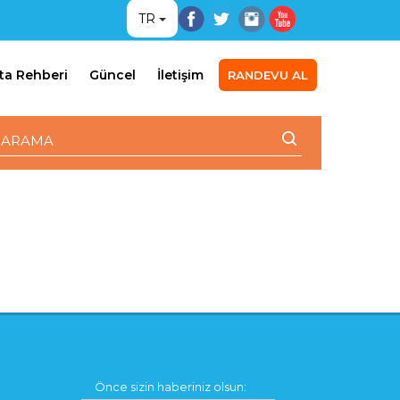
TR
ta Rehberi
Güncel
İletişim
RANDEVU AL
Önce sizin haberiniz olsun: